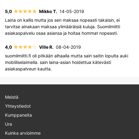
Mikko T.
14-05-2019
Laina on kallis mutta jos sen maksaa nopeasti takaisin, ei
tarvitse ainakaan maksaa ylimääräisiä kuluja. Suomilmiitti
asiakaspalvelu osaa asiansa ja hoitaa hommat nopeasti.
Ville R.
08-04-2019
suomilmiitti.fi oli pitkään alhaalla mutta sain saitin lopulta auki
mobiiliselaimella. sain laina-asian hoidettua kätevästi
asiakaspalveun kautta.
Meistä
Yhteystiedot
Kumppaneita
Ura
Kuinka arvioimme