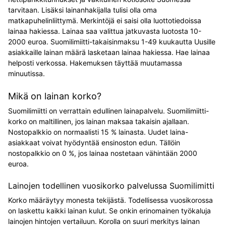
tarvitaan. Lisäksi lainanhakijalla tulisi olla oma
matkapuhelinliittymä. Merkintöjä ei saisi olla luottotiedoissa
lainaa hakiessa. Lainaa saa valittua jatkuvasta luotosta 10-
2000 euroa. Suomilimiitti-takaisinmaksu 1-49 kuukautta Uusille
asiakkaille lainan määrä lasketaan lainaa hakiessa. Hae lainaa
helposti verkossa. Hakemuksen täyttää muutamassa
minuutissa.
Mikä on lainan korko?
Suomilimiitti on verrattain edullinen lainapalvelu. Suomilimiitti-
korko on maltillinen, jos lainan maksaa takaisin ajallaan.
Nostopalkkio on normaalisti 15 % lainasta. Uudet laina-
asiakkaat voivat hyödyntää ensinoston edun. Tällöin
nostopalkkio on 0 %, jos lainaa nostetaan vähintään 2000
euroa.
Lainojen todellinen vuosikorko palvelussa Suomilimitti
Korko määräytyy monesta tekijästä. Todellisessa vuosikorossa
on laskettu kaikki lainan kulut. Se onkin erinomainen työkaluja
lainojen hintojen vertailuun. Korolla on suuri merkitys lainan