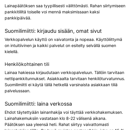
Lainapäätöksen saa tyypillisesti välittömästi. Rahan siirtymiseen
pankkitililtä toiselle voi mennä maksimissaan kaksi
pankkipäivää.
Suomilimiitti: kirjaudu sisään, omat sivut
Verkkopalvelun käyttö on vaivatonta ja nopeaa. Käyttöliittymä
on intuitiivinen ja kaikki palvelut on esitelty selvällä suomen
kielellä.
Henkilökohtainen tili
Lainaa hakiessa kirjaudutaan verkkopalveluun. Tällöin tarvitaan
nettipankkitunnukset. Asiakkaalta tarvitaan henkilöturvatunnus.
Suomilimiitti ei käytä tällä hetkellä varsinaista asiakkaan tiliä
palvelussaan.
Suomilimiitti: laina verkossa
Ehdot täytettyään lainanhakija voi täyttää verkkohakemuksen.
Lainahakemuksiin vastataan klo 8-22 välisenä aikana.
Päätöksen saa yleensä heti. Rahat siirtyy vaivattomasti