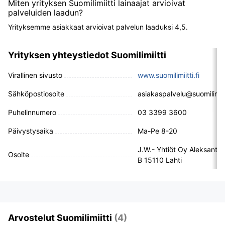
Miten yrityksen Suomilimiitti lainaajat arvioivat
palveluiden laadun?
Yrityksemme asiakkaat arvioivat palvelun laaduksi 4,5.
Yrityksen yhteystiedot Suomilimiitti
Virallinen sivusto
www.suomilimiitti.fi
Sähköpostiosoite
asiakaspalvelu@suomilimiitt
Puhelinnumero
03 3399 3600
Päivystysaika
Ma-Pe 8-20
J.W.- Yhtiöt Oy Aleksanter
Osoite
B 15110 Lahti
Arvostelut Suomilimiitti
(4)