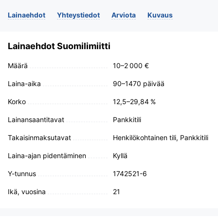
Lainaehdot
Yhteystiedot
Arviota
Kuvaus
Lainaehdot Suomilimiitti
Määrä
10–2 000 €
Laina-aika
90–1470 päivää
Korko
12,5–29,84 %
Lainansaantitavat
Pankkitili
Takaisinmaksutavat
Henkilökohtainen tili, Pankkitili
Laina-ajan pidentäminen
Kyllä
Y-tunnus
1742521-6
Ikä, vuosina
21