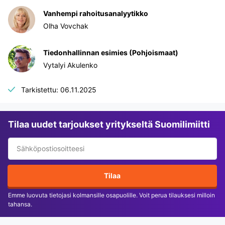
Vanhempi rahoitusanalyytikko
Olha Vovchak
Tiedonhallinnan esimies (Pohjoismaat)
Vytalyi Akulenko
Tarkistettu: 06.11.2025
Tilaa uudet tarjoukset yritykseltä Suomilimiitti
Tilaa
Emme luovuta tietojasi kolmansille osapuolille. Voit perua tilauksesi milloin
tahansa.