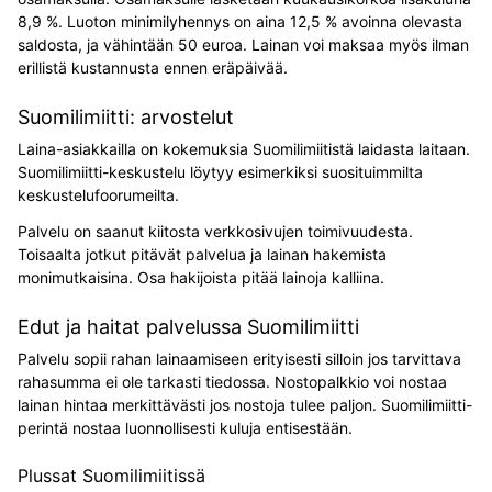
8,9 %. Luoton minimilyhennys on aina 12,5 % avoinna olevasta
saldosta, ja vähintään 50 euroa. Lainan voi maksaa myös ilman
erillistä kustannusta ennen eräpäivää.
Suomilimiitti: arvostelut
Laina-asiakkailla on kokemuksia Suomilimiitistä laidasta laitaan.
Suomilimiitti-keskustelu löytyy esimerkiksi suosituimmilta
keskustelufoorumeilta.
Palvelu on saanut kiitosta verkkosivujen toimivuudesta.
Toisaalta jotkut pitävät palvelua ja lainan hakemista
monimutkaisina. Osa hakijoista pitää lainoja kalliina.
Edut ja haitat palvelussa Suomilimiitti
Palvelu sopii rahan lainaamiseen erityisesti silloin jos tarvittava
rahasumma ei ole tarkasti tiedossa. Nostopalkkio voi nostaa
lainan hintaa merkittävästi jos nostoja tulee paljon. Suomilimiitti-
perintä nostaa luonnollisesti kuluja entisestään.
Plussat Suomilimiitissä