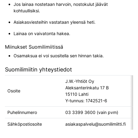
Jos lainaa nostetaan harvoin, nostokulut jäävät
kohtuullisiksi.
Asiakasviesteihin vastataan yleensä heti.
Lainaa on vaivatonta hakea.
Miinukset Suomilimiitissä
Osamaksua ei voi suositella sen hinnan takia.
Suomilimiitin yhteystiedot
J.W.-Yhtiöt Oy
Aleksanterinkatu 17 B
Osoite
15110 Lahti
Y-tunnus: 1742521-6
Puhelinnumero
03 3399 3600 (vain pvm)
Sähköpostiosoite
asiakaspalvelu@suomilimiitti.fi