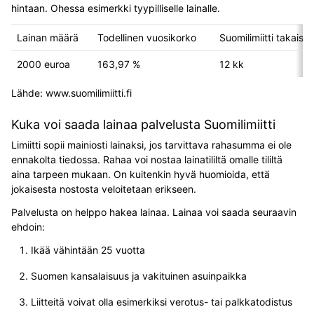
hintaan. Ohessa esimerkki tyypilliselle lainalle.
Lainan määrä
Todellinen vuosikorko
Suomilimiitti takais
2000 euroa
163,97 %
12 kk
Lähde: www.suomilimiitti.fi
Kuka voi saada lainaa palvelusta Suomilimiitti
Limiitti sopii mainiosti lainaksi, jos tarvittava rahasumma ei ole
ennakolta tiedossa. Rahaa voi nostaa lainatililtä omalle tililtä
aina tarpeen mukaan. On kuitenkin hyvä huomioida, että
jokaisesta nostosta veloitetaan erikseen.
Palvelusta on helppo hakea lainaa. Lainaa voi saada seuraavin
ehdoin:
Ikää vähintään 25 vuotta
Suomen kansalaisuus ja vakituinen asuinpaikka
Liitteitä voivat olla esimerkiksi verotus- tai palkkatodistus