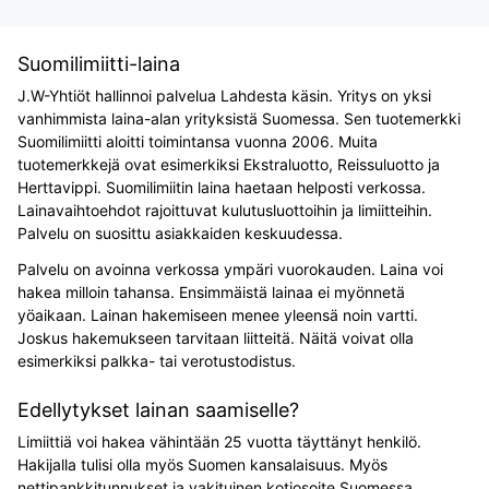
Suomilimiitti-laina
J.W-Yhtiöt hallinnoi palvelua Lahdesta käsin. Yritys on yksi
vanhimmista laina-alan yrityksistä Suomessa. Sen tuotemerkki
Suomilimiitti aloitti toimintansa vuonna 2006. Muita
tuotemerkkejä ovat esimerkiksi Ekstraluotto, Reissuluotto ja
Herttavippi. Suomilimiitin laina haetaan helposti verkossa.
Lainavaihtoehdot rajoittuvat kulutusluottoihin ja limiitteihin.
Palvelu on suosittu asiakkaiden keskuudessa.
Palvelu on avoinna verkossa ympäri vuorokauden. Laina voi
hakea milloin tahansa. Ensimmäistä lainaa ei myönnetä
yöaikaan. Lainan hakemiseen menee yleensä noin vartti.
Joskus hakemukseen tarvitaan liitteitä. Näitä voivat olla
esimerkiksi palkka- tai verotustodistus.
Edellytykset lainan saamiselle?
Limiittiä voi hakea vähintään 25 vuotta täyttänyt henkilö.
Hakijalla tulisi olla myös Suomen kansalaisuus. Myös
nettipankkitunnukset ja vakituinen kotiosoite Suomessa