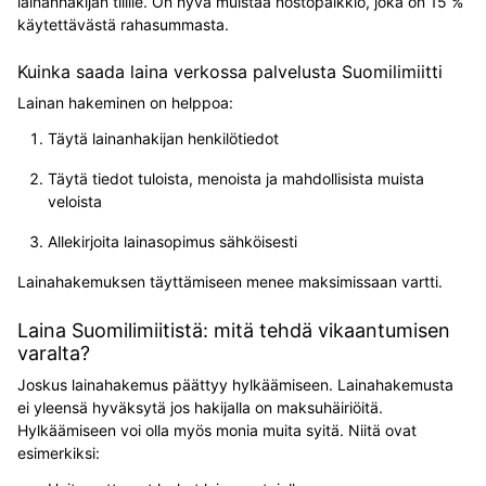
lainanhakijan tilille. On hyvä muistaa nostopalkkio, joka on 15 %
käytettävästä rahasummasta.
Kuinka saada laina verkossa palvelusta Suomilimiitti
Lainan hakeminen on helppoa:
Täytä lainanhakijan henkilötiedot
Täytä tiedot tuloista, menoista ja mahdollisista muista
veloista
Allekirjoita lainasopimus sähköisesti
Lainahakemuksen täyttämiseen menee maksimissaan vartti.
Laina Suomilimiitistä: mitä tehdä vikaantumisen
varalta?
Joskus lainahakemus päättyy hylkäämiseen. Lainahakemusta
ei yleensä hyväksytä jos hakijalla on maksuhäiriöitä.
Hylkäämiseen voi olla myös monia muita syitä. Niitä ovat
esimerkiksi: