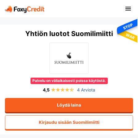
Yhtiön luotot Suomilimiitti
Palvelu on väliaikaisesti poissa käytöstä.
4 Arviota
Löydä laina
Kirjaudu sisään
Suomilimiitti