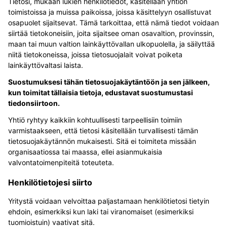
Tietosi, mukaan lukien henkilötiedot, käsitellään yhtiön
toimistoissa ja muissa paikoissa, joissa käsittelyyn osallistuvat
osapuolet sijaitsevat. Tämä tarkoittaa, että nämä tiedot voidaan
siirtää tietokoneisiin, joita sijaitsee oman osavaltion, provinssin,
maan tai muun valtion lainkäyttövallan ulkopuolella, ja säilyttää
niitä tietokoneissa, joissa tietosuojalait voivat poiketa
lainkäyttövaltasi laista.
Suostumuksesi tähän tietosuojakäytäntöön ja sen jälkeen,
kun toimitat tällaisia tietoja, edustavat suostumustasi
tiedonsiirtoon.
Yhtiö ryhtyy kaikkiin kohtuullisesti tarpeellisiin toimiin
varmistaakseen, että tietosi käsitellään turvallisesti tämän
tietosuojakäytännön mukaisesti. Sitä ei toimiteta missään
organisaatiossa tai maassa, ellei asianmukaisia
valvontatoimenpiteitä toteuteta.
Henkilötietojesi siirto
Yritystä voidaan velvoittaa paljastamaan henkilötietosi tietyin
ehdoin, esimerkiksi kun laki tai viranomaiset (esimerkiksi
tuomioistuin) vaativat sitä.