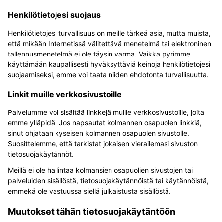
Henkilötietojesi suojaus
Henkilötietojesi turvallisuus on meille tärkeä asia, mutta muista,
että mikään Internetissä välitettävä menetelmä tai elektroninen
tallennusmenetelmä ei ole täysin varma. Vaikka pyrimme
käyttämään kaupallisesti hyväksyttäviä keinoja henkilötietojesi
suojaamiseksi, emme voi taata niiden ehdotonta turvallisuutta.
Linkit muille verkkosivustoille
Palvelumme voi sisältää linkkejä muille verkkosivustoille, joita
emme ylläpidä. Jos napsautat kolmannen osapuolen linkkiä,
sinut ohjataan kyseisen kolmannen osapuolen sivustolle.
Suosittelemme, että tarkistat jokaisen vierailemasi sivuston
tietosuojakäytännöt.
Meillä ei ole hallintaa kolmansien osapuolien sivustojen tai
palveluiden sisällöstä, tietosuojakäytännöistä tai käytännöistä,
emmekä ole vastuussa siellä julkaistusta sisällöstä.
Muutokset tähän tietosuojakäytäntöön