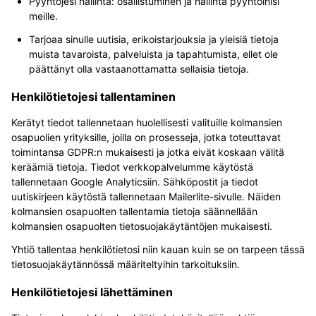
Pyyntöjesi hallinta: osallistuminen ja hallinta pyyntöihisi
meille.
Tarjoaa sinulle uutisia, erikoistarjouksia ja yleisiä tietoja
muista tavaroista, palveluista ja tapahtumista, ellet ole
päättänyt olla vastaanottamatta sellaisia tietoja.
Henkilötietojesi tallentaminen
Kerätyt tiedot tallennetaan huolellisesti valituille kolmansien
osapuolien yrityksille, joilla on prosesseja, jotka toteuttavat
toimintansa GDPR:n mukaisesti ja jotka eivät koskaan välitä
keräämiä tietoja. Tiedot verkkopalvelumme käytöstä
tallennetaan Google Analyticsiin. Sähköpostit ja tiedot
uutiskirjeen käytöstä tallennetaan Mailerlite-sivulle. Näiden
kolmansien osapuolten tallentamia tietoja säännellään
kolmansien osapuolten tietosuojakäytäntöjen mukaisesti.
Yhtiö tallentaa henkilötietosi niin kauan kuin se on tarpeen tässä
tietosuojakäytännössä määriteltyihin tarkoituksiin.
Henkilötietojesi lähettäminen