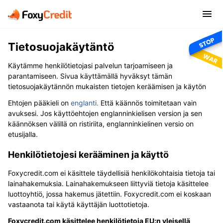
Tietosuojakäytäntö
Käytämme henkilötietojasi palvelun tarjoamiseen ja
parantamiseen. Sivua käyttämällä hyväksyt tämän
tietosuojakäytännön mukaisten tietojen keräämisen ja käytön
Ehtojen pääkieli on
englanti.
Että käännös toimitetaan vain
avuksesi. Jos käyttöehtojen englanninkielisen version ja sen
käännöksen välillä on ristiriita, englanninkielinen versio on
etusijalla.
Henkilötietojesi kerääminen ja käyttö
Foxycredit.com ei käsittele täydellisiä henkilökohtaisia tietoja tai
lainahakemuksia. Lainahakemukseen liittyviä tietoja käsittelee
luottoyhtiö, jossa hakemus jätettiin. Foxycredit.com ei koskaan
vastaanota tai käytä käyttäjän luottotietoja.
Foxycredit.com käsittelee henkilötietoja EU:n yleisellä