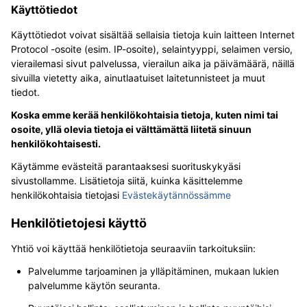
Käyttötiedot
Käyttötiedot voivat sisältää sellaisia tietoja kuin laitteen Internet
Protocol -osoite (esim. IP-osoite), selaintyyppi, selaimen versio,
vierailemasi sivut palvelussa, vierailun aika ja päivämäärä, näillä
sivuilla vietetty aika, ainutlaatuiset laitetunnisteet ja muut
tiedot.
Koska emme kerää henkilökohtaisia tietoja, kuten nimi tai
osoite, yllä olevia tietoja ei välttämättä liitetä sinuun
henkilökohtaisesti.
Käytämme evästeitä parantaaksesi suorituskykyäsi
sivustollamme. Lisätietoja siitä, kuinka käsittelemme
henkilökohtaisia tietojasi
Evästekäytännössämme
Henkilötietojesi käyttö
Yhtiö voi käyttää henkilötietoja seuraaviin tarkoituksiin:
Palvelumme tarjoaminen ja ylläpitäminen, mukaan lukien
palvelumme käytön seuranta.