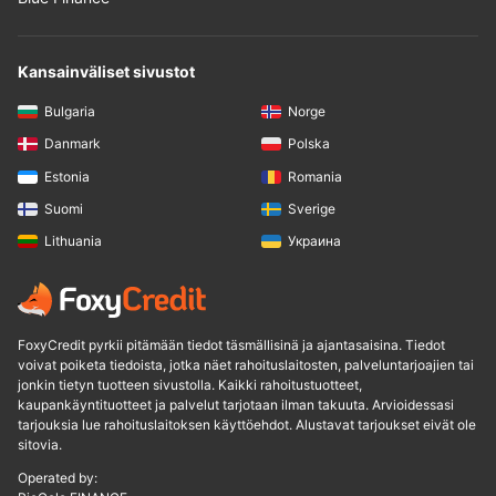
Kansainväliset sivustot
Bulgaria
Norge
Danmark
Polska
Estonia
Romania
Suomi
Sverige
Lithuania
Украина
FoxyCredit pyrkii pitämään tiedot täsmällisinä ja ajantasaisina. Tiedot
voivat poiketa tiedoista, jotka näet rahoituslaitosten, palveluntarjoajien tai
jonkin tietyn tuotteen sivustolla. Kaikki rahoitustuotteet,
kaupankäyntituotteet ja palvelut tarjotaan ilman takuuta. Arvioidessasi
tarjouksia lue rahoituslaitoksen käyttöehdot. Alustavat tarjoukset eivät ole
sitovia.
Operated by: