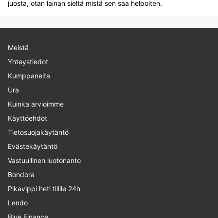
juosta, otan lainan sieltä mistä sen saa helpoiten.
Meistä
Yhteystiedot
Kumppaneita
Ura
Kuinka arvioimme
Käyttöehdot
Tietosuojakäytäntö
Evästekäytäntö
Vastuullinen luotonanto
Bondora
Pikavippi heti tilille 24h
Lendo
Blue Finance