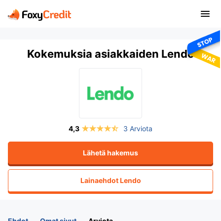
Kokemuksia asiakkaiden Lendo
3 Arviota
Lähetä hakemus
Lainaehdot
Lendo
Ehdot
Omat sivut
Arviota