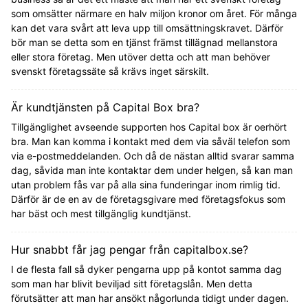
som omsätter närmare en halv miljon kronor om året. För många
kan det vara svårt att leva upp till omsättningskravet. Därför
bör man se detta som en tjänst främst tillägnad mellanstora
eller stora företag. Men utöver detta och att man behöver
svenskt företagssäte så krävs inget särskilt.
Är kundtjänsten på Capital Box bra?
Tillgänglighet avseende supporten hos Capital box är oerhört
bra. Man kan komma i kontakt med dem via såväl telefon som
via e-postmeddelanden. Och då de nästan alltid svarar samma
dag, såvida man inte kontaktar dem under helgen, så kan man
utan problem fås var på alla sina funderingar inom rimlig tid.
Därför är de en av de företagsgivare med företagsfokus som
har bäst och mest tillgänglig kundtjänst.
Hur snabbt får jag pengar från capitalbox.se?
I de flesta fall så dyker pengarna upp på kontot samma dag
som man har blivit beviljad sitt företagslån. Men detta
förutsätter att man har ansökt någorlunda tidigt under dagen.