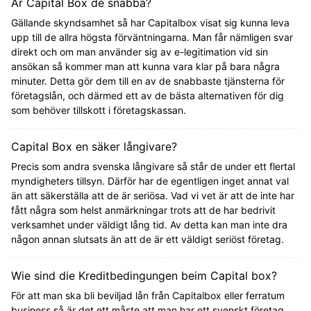
Är Capital Box de snabba?
Gällande skyndsamhet så har Capitalbox visat sig kunna leva
upp till de allra högsta förväntningarna. Man får nämligen svar
direkt och om man använder sig av e-legitimation vid sin
ansökan så kommer man att kunna vara klar på bara några
minuter. Detta gör dem till en av de snabbaste tjänsterna för
företagslån, och därmed ett av de bästa alternativen för dig
som behöver tillskott i företagskassan.
Capital Box en säker långivare?
Precis som andra svenska långivare så står de under ett flertal
myndigheters tillsyn. Därför har de egentligen inget annat val
än att säkerställa att de är seriösa. Vad vi vet är att de inte har
fått några som helst anmärkningar trots att de har bedrivit
verksamhet under väldigt lång tid. Av detta kan man inte dra
någon annan slutsats än att de är ett väldigt seriöst företag.
Wie sind die Kreditbedingungen beim Capital box?
För att man ska bli beviljad lån från Capitalbox eller ferratum
business så är det ett måste att man har ett svenskt företag