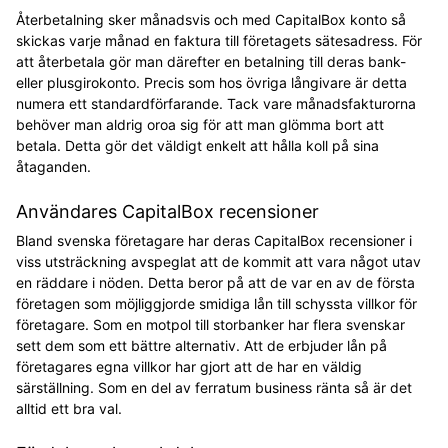
Återbetalning sker månadsvis och med CapitalBox konto så
skickas varje månad en faktura till företagets sätesadress. För
att återbetala gör man därefter en betalning till deras bank-
eller plusgirokonto. Precis som hos övriga långivare är detta
numera ett standardförfarande. Tack vare månadsfakturorna
behöver man aldrig oroa sig för att man glömma bort att
betala. Detta gör det väldigt enkelt att hålla koll på sina
åtaganden.
Användares CapitalBox recensioner
Bland svenska företagare har deras CapitalBox recensioner i
viss utsträckning avspeglat att de kommit att vara något utav
en räddare i nöden. Detta beror på att de var en av de första
företagen som möjliggjorde smidiga lån till schyssta villkor för
företagare. Som en motpol till storbanker har flera svenskar
sett dem som ett bättre alternativ. Att de erbjuder lån på
företagares egna villkor har gjort att de har en väldig
särställning. Som en del av ferratum business ränta så är det
alltid ett bra val.