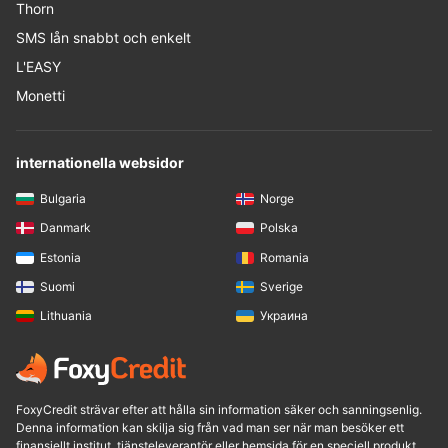
Thorn
SMS lån snabbt och enkelt
L'EASY
Monetti
internationella websidor
Bulgaria
Norge
Danmark
Polska
Estonia
Romania
Suomi
Sverige
Lithuania
Украина
FoxyCredit strävar efter att hålla sin information säker och sanningsenlig.
Denna information kan skilja sig från vad man ser när man besöker ett
finansiellt institut, tjänsteleverantör eller hemsida för en speciell produkt.