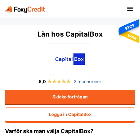
Lån hos CapitalBox
2 recensioner
Skicka förfrågan
Logga in
CapitalBox
Varför ska man välja CapitalBox?