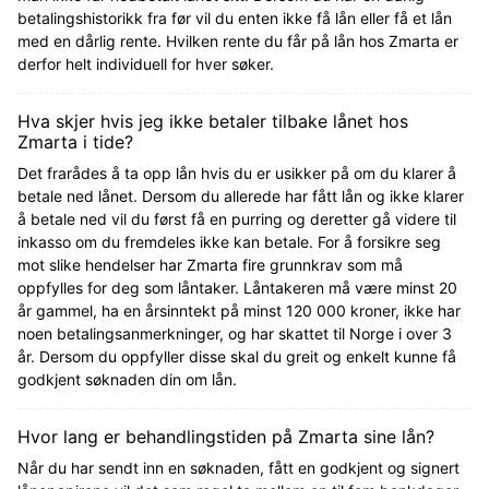
betalingshistorikk fra før vil du enten ikke få lån eller få et lån
med en dårlig rente. Hvilken rente du får på lån hos Zmarta er
derfor helt individuell for hver søker.
Hva skjer hvis jeg ikke betaler tilbake lånet hos
Zmarta i tide?
Det frarådes å ta opp lån hvis du er usikker på om du klarer å
betale ned lånet. Dersom du allerede har fått lån og ikke klarer
å betale ned vil du først få en purring og deretter gå videre til
inkasso om du fremdeles ikke kan betale. For å forsikre seg
mot slike hendelser har Zmarta fire grunnkrav som må
oppfylles for deg som låntaker. Låntakeren må være minst 20
år gammel, ha en årsinntekt på minst 120 000 kroner, ikke har
noen betalingsanmerkninger, og har skattet til Norge i over 3
år. Dersom du oppfyller disse skal du greit og enkelt kunne få
godkjent søknaden din om lån.
Hvor lang er behandlingstiden på Zmarta sine lån?
Når du har sendt inn en søknaden, fått en godkjent og signert