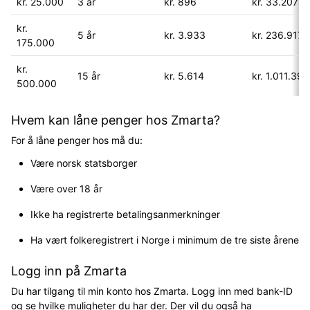
kr. 25.000
3 år
kr. 896
kr. 33.207
kr.
5 år
kr. 3.933
kr. 236.917
175.000
kr.
15 år
kr. 5.614
kr. 1.011.395
500.000
Hvem kan låne penger hos Zmarta?
For å låne penger hos må du:
Være norsk statsborger
Være over 18 år
Ikke ha registrerte betalingsanmerkninger
Ha vært folkeregistrert i Norge i minimum de tre siste årene
Logg inn på Zmarta
Du har tilgang til min konto hos Zmarta. Logg inn med bank-ID
og se hvilke muligheter du har der. Der vil du også ha