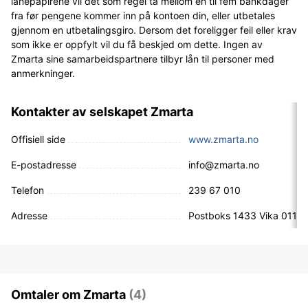
lånepapirene vil det som regel ta mellom en til fem bankdager
fra før pengene kommer inn på kontoen din, eller utbetales
gjennom en utbetalingsgiro. Dersom det foreligger feil eller krav
som ikke er oppfylt vil du få beskjed om dette. Ingen av
Zmarta sine samarbeidspartnere tilbyr lån til personer med
anmerkninger.
Kontakter av selskapet Zmarta
Offisiell side
www.zmarta.no
E-postadresse
info@zmarta.no
Telefon
239 67 010
Adresse
Postboks 1433 Vika 0115
Omtaler om Zmarta
(4)