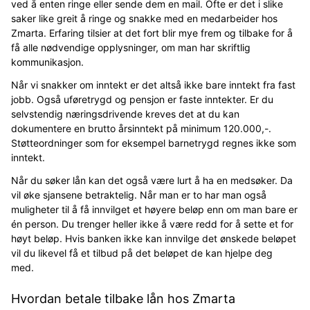
ved å enten ringe eller sende dem en mail. Ofte er det i slike
saker like greit å ringe og snakke med en medarbeider hos
Zmarta. Erfaring tilsier at det fort blir mye frem og tilbake for å
få alle nødvendige opplysninger, om man har skriftlig
kommunikasjon.
Når vi snakker om inntekt er det altså ikke bare inntekt fra fast
jobb. Også uføretrygd og pensjon er faste inntekter. Er du
selvstendig næringsdrivende kreves det at du kan
dokumentere en brutto årsinntekt på minimum 120.000,-.
Støtteordninger som for eksempel barnetrygd regnes ikke som
inntekt.
Når du søker lån kan det også være lurt å ha en medsøker. Da
vil øke sjansene betraktelig. Når man er to har man også
muligheter til å få innvilget et høyere beløp enn om man bare er
én person. Du trenger heller ikke å være redd for å sette et for
høyt beløp. Hvis banken ikke kan innvilge det ønskede beløpet
vil du likevel få et tilbud på det beløpet de kan hjelpe deg
med.
Hvordan betale tilbake lån hos Zmarta