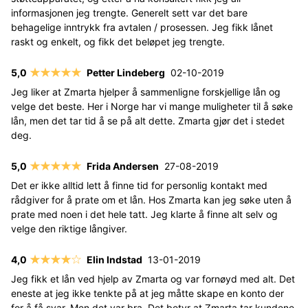
informasjonen jeg trengte. Generelt sett var det bare
behagelige inntrykk fra avtalen / prosessen. Jeg fikk lånet
raskt og enkelt, og fikk det beløpet jeg trengte.
Petter Lindeberg
02-10-2019
Jeg liker at Zmarta hjelper å sammenligne forskjellige lån og
velge det beste. Her i Norge har vi mange muligheter til å søke
lån, men det tar tid å se på alt dette. Zmarta gjør det i stedet
deg.
Frida Andersen
27-08-2019
Det er ikke alltid lett å finne tid for personlig kontakt med
rådgiver for å prate om et lån. Hos Zmarta kan jeg søke uten å
prate med noen i det hele tatt. Jeg klarte å finne alt selv og
velge den riktige långiver.
Elin Indstad
13-01-2019
Jeg fikk et lån ved hjelp av Zmarta og var fornøyd med alt. Det
eneste at jeg ikke tenkte på at jeg måtte skape en konto der
for å få svar. Men det var bra. Det betyr at Zmarta tar kundene