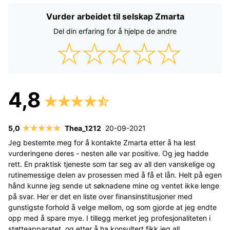
Vurder arbeidet til selskap Zmarta
Del din erfaring for å hjelpe de andre
Thea_1212
20-09-2021
Jeg bestemte meg for å kontakte Zmarta etter å ha lest
vurderingene deres - nesten alle var positive. Og jeg hadde
rett. En praktisk tjeneste som tar seg av all den vanskelige og
rutinemessige delen av prosessen med å få et lån. Helt på egen
hånd kunne jeg sende ut søknadene mine og ventet ikke lenge
på svar. Her er det en liste over finansinstitusjoner med
gunstigste forhold å velge mellom, og som gjorde at jeg endte
opp med å spare mye. I tillegg merket jeg profesjonaliteten i
støtteapparatet, og etter å ha konsultert fikk jeg all