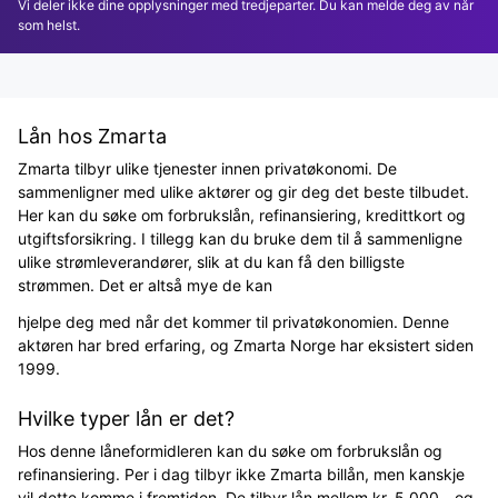
Vi deler ikke dine opplysninger med tredjeparter. Du kan melde deg av når
som helst.
Lån hos Zmarta
Zmarta tilbyr ulike tjenester innen privatøkonomi. De
sammenligner med ulike aktører og gir deg det beste tilbudet.
Her kan du søke om forbrukslån, refinansiering, kredittkort og
utgiftsforsikring. I tillegg kan du bruke dem til å sammenligne
ulike strømleverandører, slik at du kan få den billigste
strømmen. Det er altså mye de kan
hjelpe deg med når det kommer til privatøkonomien. Denne
aktøren har bred erfaring, og Zmarta Norge har eksistert siden
1999.
Hvilke typer lån er det?
Hos denne låneformidleren kan du søke om forbrukslån og
refinansiering. Per i dag tilbyr ikke Zmarta billån, men kanskje
vil dette komme i fremtiden. De tilbyr lån mellom kr. 5.000,- og