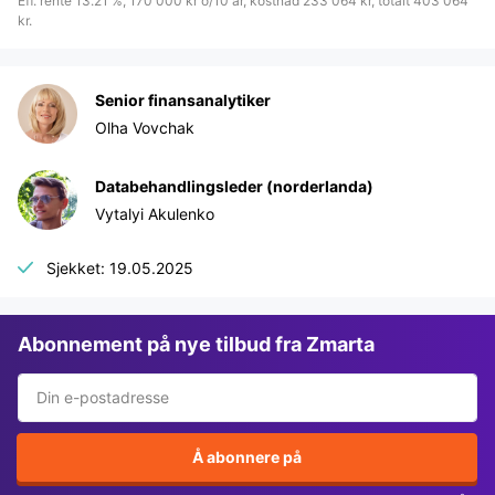
Eff. rente 13.21 %, 170 000 kr o/10 år, kostnad 233 064 kr, totalt 403 064
kr.
Senior finansanalytiker
Olha Vovchak
Databehandlingsleder (norderlanda)
Vytalyi Akulenko
Sjekket: 19.05.2025
Abonnement på nye tilbud fra Zmarta
Å abonnere på