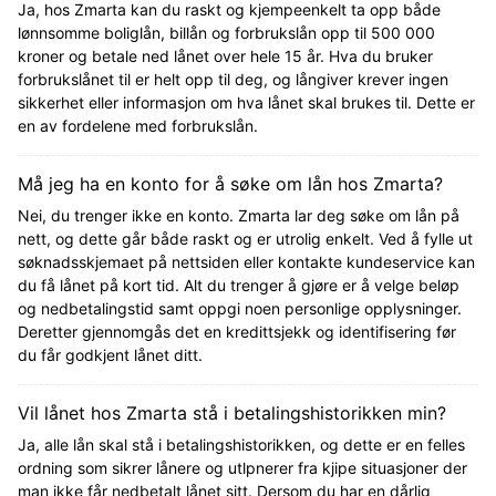
Ja, hos Zmarta kan du raskt og kjempeenkelt ta opp både
lønnsomme boliglån, billån og forbrukslån opp til 500 000
kroner og betale ned lånet over hele 15 år. Hva du bruker
forbrukslånet til er helt opp til deg, og långiver krever ingen
sikkerhet eller informasjon om hva lånet skal brukes til. Dette er
en av fordelene med forbrukslån.
Må jeg ha en konto for å søke om lån hos Zmarta?
Nei, du trenger ikke en konto. Zmarta lar deg søke om lån på
nett, og dette går både raskt og er utrolig enkelt. Ved å fylle ut
søknadsskjemaet på nettsiden eller kontakte kundeservice kan
du få lånet på kort tid. Alt du trenger å gjøre er å velge beløp
og nedbetalingstid samt oppgi noen personlige opplysninger.
Deretter gjennomgås det en kredittsjekk og identifisering før
du får godkjent lånet ditt.
Vil lånet hos Zmarta stå i betalingshistorikken min?
Ja, alle lån skal stå i betalingshistorikken, og dette er en felles
ordning som sikrer lånere og utlpnerer fra kjipe situasjoner der
man ikke får nedbetalt lånet sitt. Dersom du har en dårlig