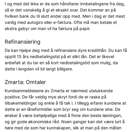
I og med det ikke er de som håndterer innbetalingene fra deg,
så er det vanskelig å gi et eksakt svar. Det kommer an på
hvilken bank du til slutt ender opp med. Men i dag er det mest
vanlig med autogiro eller e-faktura. Ofte må man betale et
ekstra gebyr om man vil ha faktura på papir.
Refinansiering
De kan hjelpe deg med å refinansiere dyre kredittlån. Du kan få
opptil 15 års nedbetalingstid på et slikt lån. Det er likevel
anbefalt at du tar en så kort nedbetalingstid som mulig, da
dette i lengden vil bli langt billigere.
Zmarta: Omtaler
Kundeanmeldelsene av Zmarta er nærmest utelukkende
positive. De får veldig mye skryt fordi de er raske på
tilbakemeldinger og enkle å få tak i. I tillegg erfarer kundene at
dette er en låneformidler som bryr seg om kundene sine. De
ønsker å være behjelpelige med å finne den beste løsningen,
og gir gode økonomiske råd. Noen ganger kan det være lurt å
høre med de som har kunnskapen, slik at man på den måten