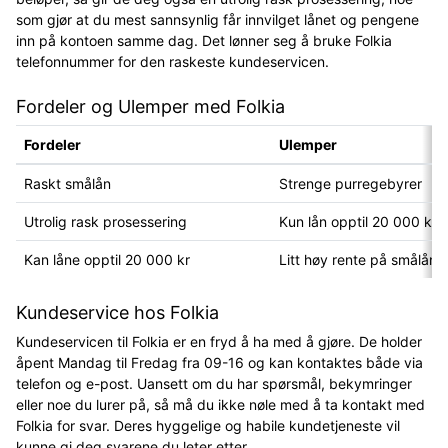
som gjør at du mest sannsynlig får innvilget lånet og pengene
inn på kontoen samme dag. Det lønner seg å bruke Folkia
telefonnummer for den raskeste kundeservicen.
Fordeler og Ulemper med Folkia
Fordeler
Ulemper
Raskt smålån
Strenge purregebyrer
Utrolig rask prosessering
Kun lån opptil 20 000 kr
Kan låne opptil 20 000 kr
Litt høy rente på smålån
Kundeservice hos Folkia
Kundeservicen til Folkia er en fryd å ha med å gjøre. De holder
åpent Mandag til Fredag fra 09-16 og kan kontaktes både via
telefon og e-post. Uansett om du har spørsmål, bekymringer
eller noe du lurer på, så må du ikke nøle med å ta kontakt med
Folkia for svar. Deres hyggelige og habile kundetjeneste vil
kunne gi deg svarene du leter etter.