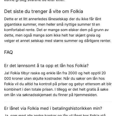
Det siste du trenger å vite om Folkia
Dette er et litt annerledes låneselskap der du ikke får lånt
gigantiske summer, men heller små nyttige summer til en
komfortabel rente. Det er mange som elsker dem på grunn av
dette, men også mange som ikke helt har skjønt greia og
velger et annet selskap med større summer og dårligere renter.
FAQ
Er det lønnsomt å ta opp et lån hos Folkia?
Ja! Folkia tilbyr raske og enkle lån fra 2000 og helt opptil 20
000 kroner uten skjulte kostnader. Når du søker om lån hos
Folkia vil du alltid ha kontroll på priser og gebyr ettersom alt blir
kombinert i den totale prisen. I tillegg er det helt gratis å søke
om lån via søknadsskjemaet du finner på hjemmesiden.
Er lånet via Folkia med i betalingshistorikken min?
Ja, som med alle andre banker og lån vil lånet hos Folkia stå