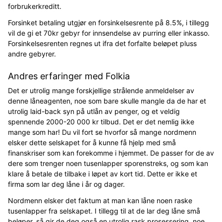
forbrukerkreditt.
Forsinket betaling utgjør en forsinkelsesrente på 8.5%, i tillegg
vil de gi et 70kr gebyr for innsendelse av purring eller inkasso.
Forsinkelsesrenten regnes ut ifra det forfalte beløpet pluss
andre gebyrer.
Andres erfaringer med Folkia
Det er utrolig mange forskjellige strålende anmeldelser av
denne låneagenten, noe som bare skulle mangle da de har et
utrolig laid-back syn på utlån av penger, og et veldig
spennende 2000-20 000 kr tilbud. Det er det nemlig ikke
mange som har! Du vil fort se hvorfor så mange nordmenn
elsker dette selskapet for å kunne få hjelp med små
finanskriser som kan forekomme i hjemmet. De passer for de av
dere som trenger noen tusenlapper sporenstreks, og som kan
klare å betale de tilbake i løpet av kort tid. Dette er ikke et
firma som lar deg låne i år og dager.
Nordmenn elsker det faktum at man kan låne noen raske
tusenlapper fra selskapet. I tillegg til at de lar deg låne små
beløper, så gir de deg også en utrolig rask prosessering, noe