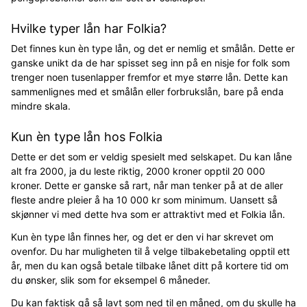
Hvilke typer lån har Folkia?
Det finnes kun èn type lån, og det er nemlig et smålån. Dette er
ganske unikt da de har spisset seg inn på en nisje for folk som
trenger noen tusenlapper fremfor et mye større lån. Dette kan
sammenlignes med et smålån eller forbrukslån, bare på enda
mindre skala.
Kun èn type lån hos Folkia
Dette er det som er veldig spesielt med selskapet. Du kan låne
alt fra 2000, ja du leste riktig, 2000 kroner opptil 20 000
kroner. Dette er ganske så rart, når man tenker på at de aller
fleste andre pleier å ha 10 000 kr som minimum. Uansett så
skjønner vi med dette hva som er attraktivt med et Folkia lån.
Kun èn type lån finnes her, og det er den vi har skrevet om
ovenfor. Du har muligheten til å velge tilbakebetaling opptil ett
år, men du kan også betale tilbake lånet ditt på kortere tid om
du ønsker, slik som for eksempel 6 måneder.
Du kan faktisk gå så lavt som ned til en måned, om du skulle ha