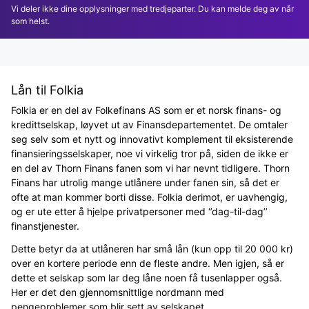
Vi deler ikke dine opplysninger med tredjeparter. Du kan melde deg av når
som helst.
Lån til Folkia
Folkia er en del av Folkefinans AS som er et norsk finans- og
kredittselskap, løyvet ut av Finansdepartementet. De omtaler
seg selv som et nytt og innovativt komplement til eksisterende
finansieringsselskaper, noe vi virkelig tror på, siden de ikke er
en del av Thorn Finans fanen som vi har nevnt tidligere. Thorn
Finans har utrolig mange utlånere under fanen sin, så det er
ofte at man kommer borti disse. Folkia derimot, er uavhengig,
og er ute etter å hjelpe privatpersoner med ‘’dag-til-dag’’
finanstjenester.
Dette betyr da at utlåneren har små lån (kun opp til 20 000 kr)
over en kortere periode enn de fleste andre. Men igjen, så er
dette et selskap som lar deg låne noen få tusenlapper også.
Her er det den gjennomsnittlige nordmann med
pengeproblemer som blir sett av selskapet.