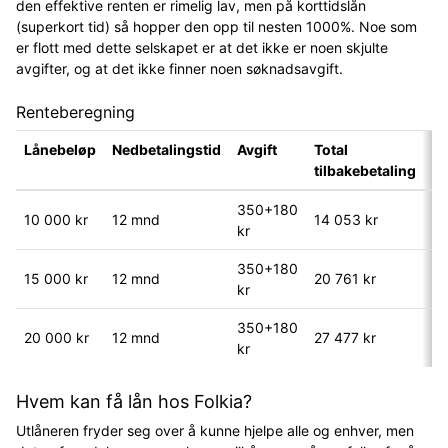
den effektive renten er rimelig lav, men på korttidslån
(superkort tid) så hopper den opp til nesten 1000%. Noe som
er flott med dette selskapet er at det ikke er noen skjulte
avgifter, og at det ikke finner noen søknadsavgift.
Renteberegning
Lånebeløp
Nedbetalingstid
Avgift
Total
E
tilbakebetaling
r
350+180
10 000 kr
12 mnd
14 053 kr
9
kr
350+180
15 000 kr
12 mnd
20 761 kr
8
kr
350+180
20 000 kr
12 mnd
27 477 kr
8
kr
Hvem kan få lån hos Folkia?
Utlåneren fryder seg over å kunne hjelpe alle og enhver, men