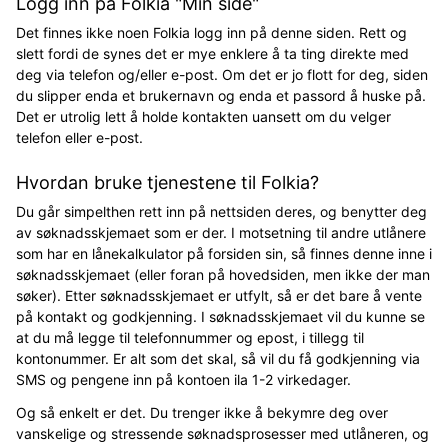
Logg inn på Folkia "Min side"
Det finnes ikke noen Folkia logg inn på denne siden. Rett og
slett fordi de synes det er mye enklere å ta ting direkte med
deg via telefon og/eller e-post. Om det er jo flott for deg, siden
du slipper enda et brukernavn og enda et passord å huske på.
Det er utrolig lett å holde kontakten uansett om du velger
telefon eller e-post.
Hvordan bruke tjenestene til Folkia?
Du går simpelthen rett inn på nettsiden deres, og benytter deg
av søknadsskjemaet som er der. I motsetning til andre utlånere
som har en lånekalkulator på forsiden sin, så finnes denne inne i
søknadsskjemaet (eller foran på hovedsiden, men ikke der man
søker). Etter søknadsskjemaet er utfylt, så er det bare å vente
på kontakt og godkjenning. I søknadsskjemaet vil du kunne se
at du må legge til telefonnummer og epost, i tillegg til
kontonummer. Er alt som det skal, så vil du få godkjenning via
SMS og pengene inn på kontoen ila 1-2 virkedager.
Og så enkelt er det. Du trenger ikke å bekymre deg over
vanskelige og stressende søknadsprosesser med utlåneren, og