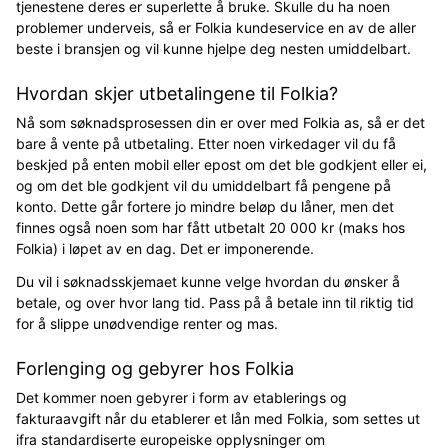
tjenestene deres er superlette å bruke. Skulle du ha noen
problemer underveis, så er Folkia kundeservice en av de aller
beste i bransjen og vil kunne hjelpe deg nesten umiddelbart.
Hvordan skjer utbetalingene til Folkia?
Nå som søknadsprosessen din er over med Folkia as, så er det
bare å vente på utbetaling. Etter noen virkedager vil du få
beskjed på enten mobil eller epost om det ble godkjent eller ei,
og om det ble godkjent vil du umiddelbart få pengene på
konto. Dette går fortere jo mindre beløp du låner, men det
finnes også noen som har fått utbetalt 20 000 kr (maks hos
Folkia) i løpet av en dag. Det er imponerende.
Du vil i søknadsskjemaet kunne velge hvordan du ønsker å
betale, og over hvor lang tid. Pass på å betale inn til riktig tid
for å slippe unødvendige renter og mas.
Forlenging og gebyrer hos Folkia
Det kommer noen gebyrer i form av etablerings og
fakturaavgift når du etablerer et lån med Folkia, som settes ut
ifra standardiserte europeiske opplysninger om