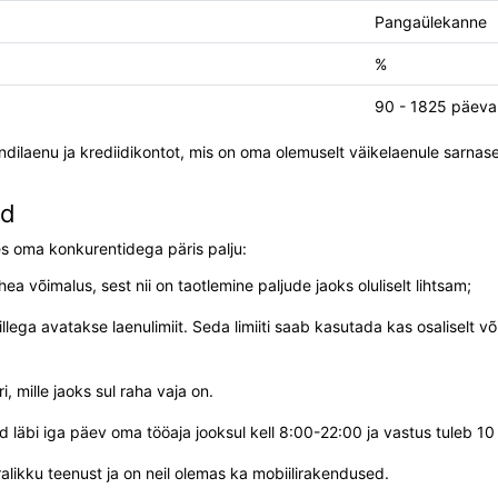
Pangaülekanne
%
90 - 1825 päeva
ilaenu ja krediidikontot, mis on oma olemuselt väikelaenule sarnased
ed
es oma konkurentidega päris palju:
 võimalus, sest nii on taotlemine paljude jaoks oluliselt lihtsam;
lega avatakse laenulimiit. Seda limiiti saab kasutada kas osaliselt või
, mille jaoks sul raha vaja on.
 läbi iga päev oma tööaja jooksul kell 8:00-22:00 ja vastus tuleb 10
likku teenust ja on neil olemas ka mobiilirakendused.