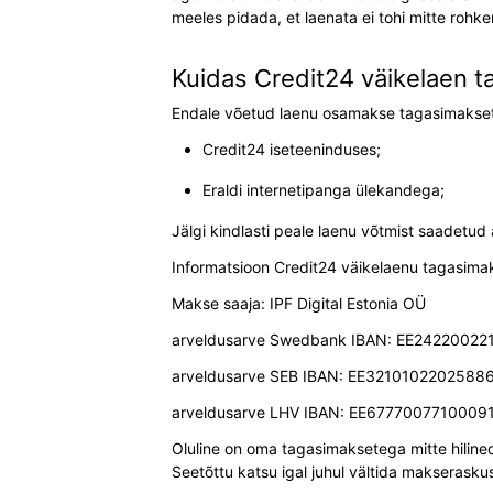
meeles pidada, et laenata ei tohi mitte rohke
Kuidas Credit24 väikelaen t
Endale võetud laenu osamakse tagasimakset s
Credit24 iseteeninduses;
Eraldi internetipanga ülekandega;
Jälgi kindlasti peale laenu võtmist saadetud 
Informatsioon Credit24 väikelaenu tagasima
Makse saaja: IPF Digital Estonia OÜ
arveldusarve Swedbank IBAN: EE2422002
arveldusarve SEB IBAN: EE3210102202588
arveldusarve LHV IBAN: EE6777007710009
Oluline on oma tagasimaksetega mitte hilined
Seetõttu katsu igal juhul vältida makseraskusi