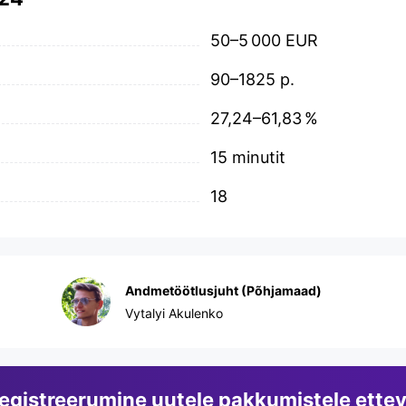
50–5 000 EUR
90–1825 p.
27,24–61,83 %
15 minutit
18
Andmetöötlusjuht (Põhjamaad)
Vytalyi Akulenko
egistreerumine uutele pakkumistele ettev