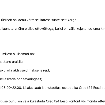
üldiselt on laenu võtmisel intress suhteliselt kõrge.
i laenuturul ühe olulise ettevõttega, kellel on välja kujunenud oma kin
 millest olulisemad on:
astane eraisik;
ikul olla aktiivseid maksehäireid;
el esitada ööpäevaringselt;
 08:00-22:00. Lisaks saab laenutaotlusi esitada ka Credit24 Eesti pa
tluse puhul on vaja külastada Credit24 Eesti kontorit või mõnda ettevõ