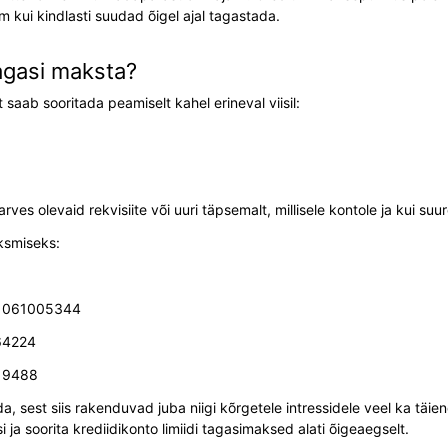
m kui kindlasti suudad õigel ajal tagastada.
agasi maksta?
aab sooritada peamiselt kahel erineval viisil:
arves olevaid rekvisiite või uuri täpsemalt, millisele kontole ja kui 
ksmiseks:
21061005344
64224
19488
a, sest siis rakenduvad juba niigi kõrgetele intressidele veel ka täi
 ja soorita krediidikonto limiidi tagasimaksed alati õigeaegselt.