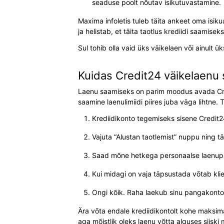
seaduse poolt nõutav isikutuvastamine.
Maxima infoletis tuleb täita ankeet oma isik
ja helistab, et täita taotlus krediidi saamis
Sul tohib olla vaid üks väikelaen või ainult
Kuidas Credit24 väikelaenu
Laenu saamiseks on parim moodus avada Credit
saamine laenulimiidi piires juba väga lihtne. 
Krediidikonto tegemiseks sisene Credit24
Vajuta “Alustan taotlemist” nuppu ning t
Saad mõne hetkega personaalse laenup
Kui midagi on vaja täpsustada võtab kli
Ongi kõik. Raha laekub sinu pangakonto
Ära võta endale krediidikontolt kohe maksimaa
aga mõistlik oleks laenu võtta alguses siisk