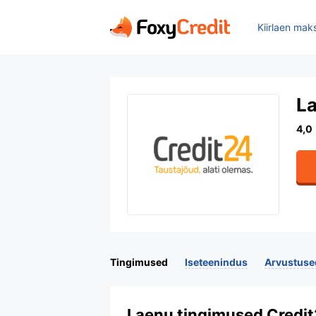
Kiirlaen mak
La
Tingimused
Iseteenindus
Arvustuse
Laenu tingimused Credi