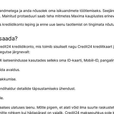
uandmetega ja anda nõusolek oma isikuandmete töötlemiseks. Seejärel
eks. Mainitud protseduuri saab teha mitmetes Maxima kauplustes erinev
 üks krediidikonto leping ja enne uue laenu taotlemist on tingimata n
 saada?
24 krediidikonto, mis toimib sisuliselt nagu Credit24 krediitkaart ja
Tegutse järgnevalt:
 iseteenindusse kasutades selleks oma ID-kaarti, Mobiil-ID, pangalin
äida avaldus.
akkumise.
endihaldur detailide täpsustamiseks ühendust.
le.
lses ulatuses laenu. Mõtle pigem, et alati võid ilma suurte raskustet
i mitte rohkem kui hädapärast on vajalik. Credit24 maksepuhkus pole k