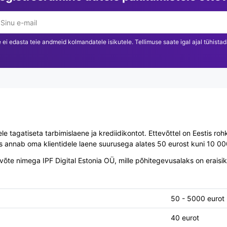
 ei edasta teie andmeid kolmandatele isikutele. Tellimuse saate igal ajal tühistad
e tagatiseta tarbimislaene ja krediidikontot. Ettevõttel on Eestis ro
 annab oma klientidele laene suurusega alates 50 eurost kuni 10 000
te nimega IPF Digital Estonia OÜ, mille põhitegevusalaks on eraisik
50 - 5000 eurot
40 eurot