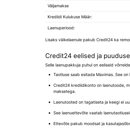
Väljamakse
Krediidi Kulukuse Määr:
Laenuperiood:
Lisaks väikelaenule pakub Credit24 ka remond
Credit24 eelised ja puudus
Selle laenupakkuja puhul on eeliseid võrreld
Taotluse saab esitada Maximas. See on hea
Credit24 krediidikonto on laenutoode, mil
maksetega.
Laenutooted on tagatiseta ja keegi ei uuri
See laenuettevõte vaatab laenutaotluseid
Ettevõte pakub moodsat ja kasutajasõbra