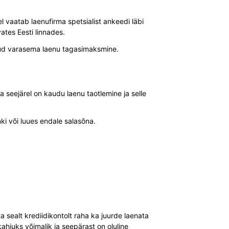
 vaatab laenufirma spetsialist ankeedi läbi
ates Eesti linnades.
õutud varasema laenu tagasimaksmine.
 seejärel on kaudu laenu taotlemine ja selle
ki või luues endale salasõna.
a sealt krediidikontolt raha ka juurde laenata
ahjuks võimalik ja seepärast on oluline