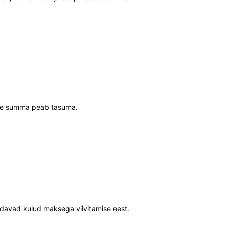
suure summa peab tasuma.
endavad kulud maksega viivitamise eest.