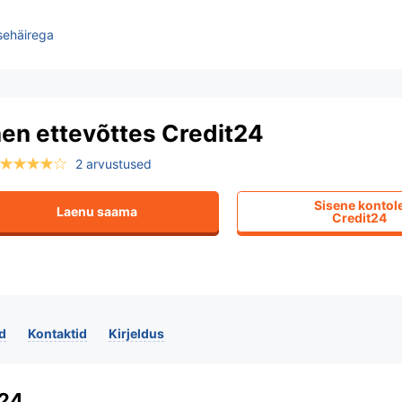
sehäirega
en ettevõttes Credit24
2 arvustused
Sisene kontol
Laenu saama
Credit24
d
Kontaktid
Kirjeldus
t24