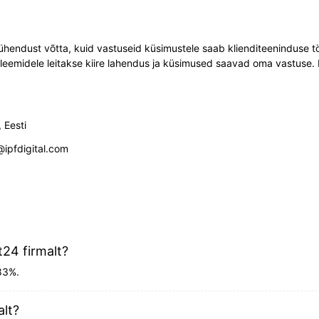
i ühendust võtta, kuid vastuseid küsimustele saab klienditeeninduse tö
leemidele leitakse kiire lahendus ja küsimused saavad oma vastuse. 
 Eesti
@ipfdigital.com
t24 firmalt?
.83%.
alt?