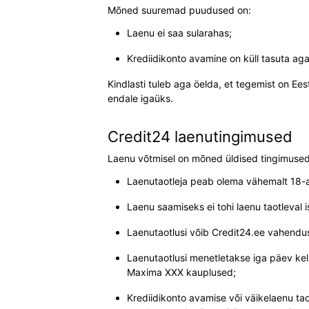
Mõned suuremad puudused on:
Laenu ei saa sularahas;
Krediidikonto avamine on küll tasuta aga 
Kindlasti tuleb aga öelda, et tegemist on Eest
endale igaüks.
Credit24 laenutingimused
Laenu võtmisel on mõned üldised tingimused,
Laenutaotleja peab olema vähemalt 18-a
Laenu saamiseks ei tohi laenu taotleval is
Laenutaotlusi võib Credit24.ee vahendus
Laenutaotlusi menetletakse iga päev kell
Maxima XXX kauplused;
Krediidikonto avamise või väikelaenu tao