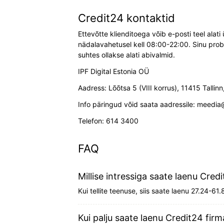
Credit24 kontaktid
Ettevõtte klienditoega võib e-posti teel alat
nädalavahetusel kell 08:00-22:00. Sinu prob
suhtes ollakse alati abivalmid.
IPF Digital Estonia OÜ
Aadress: Lõõtsa 5 (VIII korrus), 11415 Tallinn,
Info päringud võid saata aadressile: meedia
Telefon: 614 3400
FAQ
Millise intressiga saate laenu Credi
Kui tellite teenuse, siis saate laenu 27.24-61
Kui palju saate laenu Credit24 firm