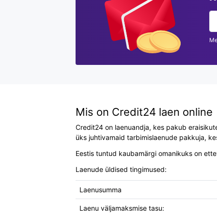
Me
Mis on Credit24 laen online
Credit24 on laenuandja, kes pakub eraisikutel
üks juhtivamaid tarbimislaenude pakkuja, kes
Eestis tuntud kaubamärgi omanikuks on ettevõ
Laenude üldised tingimused:
Laenusumma
Laenu väljamaksmise tasu: