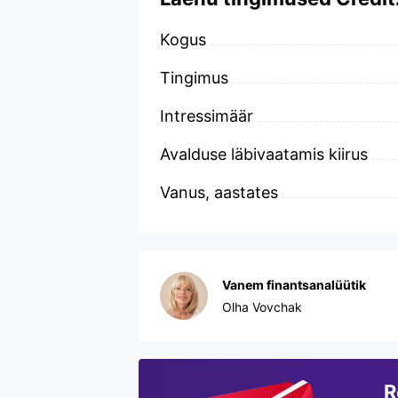
Kogus
Tingimus
Intressimäär
Avalduse läbivaatamis kiirus
Vanus, aastates
Vanem finantsanalüütik
Olha Vovchak
R