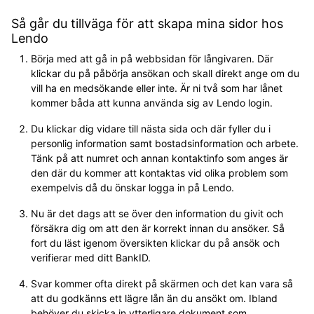
Så går du tillväga för att skapa mina sidor hos
Lendo
Börja med att gå in på webbsidan för långivaren. Där
klickar du på påbörja ansökan och skall direkt ange om du
vill ha en medsökande eller inte. Är ni två som har lånet
kommer båda att kunna använda sig av Lendo login.
Du klickar dig vidare till nästa sida och där fyller du i
personlig information samt bostadsinformation och arbete.
Tänk på att numret och annan kontaktinfo som anges är
den där du kommer att kontaktas vid olika problem som
exempelvis då du önskar logga in på Lendo.
Nu är det dags att se över den information du givit och
försäkra dig om att den är korrekt innan du ansöker. Så
fort du läst igenom översikten klickar du på ansök och
verifierar med ditt BankID.
Svar kommer ofta direkt på skärmen och det kan vara så
att du godkänns ett lägre lån än du ansökt om. Ibland
behöver du skicka in ytterligare dokument som