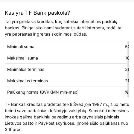
Kas yra TF Bank paskola?
Tai yra greitasis kreditas, kurį suteikia internetinis paskolų
bankas. Pinigai skolinami sudarant sutartį internetu, todėl tai
yra paprastas ir greitas skolinimosi būdas.
Minimali suma
500
Maksimali suma
100
Minimalus terminas
365 
Maksimalus terminas
2190
Palūkanų norma (BVKKMN min-max)
% - 
TF Bankas kreditas pradėtas teikti Švedijoje 1987 m., šiuo metu
turinti savo padalinius dešimtyje valstybių. Sumokėti mėnesines
įmokas galima bankiniu pavedimu arba grynaisiais pinigais
Lietuvos pašto ir PayPost skyriuose. Įmonė siūlo palūkanas nuo
3,9 proc.