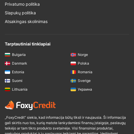
Privatumo politika
Slapukų politika
Atsakingas skolinimas
Tarptautiniai tinklapiai
Bulgaria
Norge
Danmark
Polska
Estonia
Romania
Suomi
Sverige
Lithuania
Украина
„FoxyCredit“ siekia, kad informacija būtų tiksli ir naujausia. Ši informacija
gali skirtis nuo tos, kurią matote lankydamiesi finansų įstaigoje, paslaugų
teikėjo ar tam tikro produkto svetainėje. Visi finansiniai produktai,
prekybos produktai ir jų paslaugos teikiami be garantijos. Vertindami