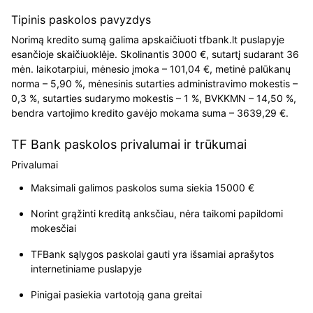
Tipinis paskolos pavyzdys
Norimą kredito sumą galima apskaičiuoti tfbank.lt puslapyje
esančioje skaičiuoklėje. Skolinantis 3000 €, sutartį sudarant 36
mėn. laikotarpiui, mėnesio įmoka – 101,04 €, metinė palūkanų
norma – 5,90 %, mėnesinis sutarties administravimo mokestis –
0,3 %, sutarties sudarymo mokestis – 1 %, BVKKMN – 14,50 %,
bendra vartojimo kredito gavėjo mokama suma – 3639,29 €.
TF Bank paskolos privalumai ir trūkumai
Privalumai
Maksimali galimos paskolos suma siekia 15000 €
Norint grąžinti kreditą anksčiau, nėra taikomi papildomi
mokesčiai
TFBank sąlygos paskolai gauti yra išsamiai aprašytos
internetiniame puslapyje
Pinigai pasiekia vartotoją gana greitai