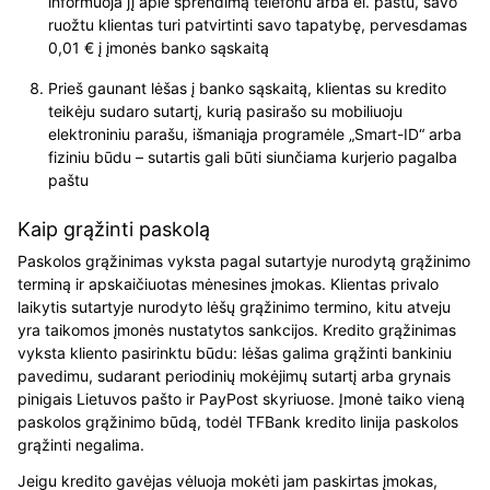
informuoja jį apie sprendimą telefonu arba el. paštu, savo
ruožtu klientas turi patvirtinti savo tapatybę, pervesdamas
0,01 € į įmonės banko sąskaitą
Prieš gaunant lėšas į banko sąskaitą, klientas su kredito
teikėju sudaro sutartį, kurią pasirašo su mobiliuoju
elektroniniu parašu, išmaniąja programėle „Smart-ID“ arba
fiziniu būdu – sutartis gali būti siunčiama kurjerio pagalba
paštu
Kaip grąžinti paskolą
Paskolos grąžinimas vyksta pagal sutartyje nurodytą grąžinimo
terminą ir apskaičiuotas mėnesines įmokas. Klientas privalo
laikytis sutartyje nurodyto lėšų grąžinimo termino, kitu atveju
yra taikomos įmonės nustatytos sankcijos. Kredito grąžinimas
vyksta kliento pasirinktu būdu: lėšas galima grąžinti bankiniu
pavedimu, sudarant periodinių mokėjimų sutartį arba grynais
pinigais Lietuvos pašto ir PayPost skyriuose. Įmonė taiko vieną
paskolos grąžinimo būdą, todėl TFBank kredito linija paskolos
grąžinti negalima.
Jeigu kredito gavėjas vėluoja mokėti jam paskirtas įmokas,