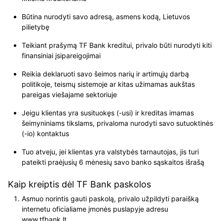
Būtina nurodyti savo adresą, asmens kodą, Lietuvos
pilietybę
Teikiant prašymą TF Bank kreditui, privalo būti nurodyti kiti
finansiniai įsipareigojimai
Reikia deklaruoti savo šeimos narių ir artimųjų darbą
politikoje, teismų sistemoje ar kitas užimamas aukštas
pareigas viešajame sektoriuje
Jeigu klientas yra susituokęs (-usi) ir kreditas imamas
šeimyniniams tikslams, privaloma nurodyti savo sutuoktinės
(-io) kontaktus
Tuo atveju, jei klientas yra valstybės tarnautojas, jis turi
pateikti praėjusių 6 mėnesių savo banko sąskaitos išrašą
Kaip kreiptis dėl TF Bank paskolos
Asmuo norintis gauti paskolą, privalo užpildyti paraišką
internetu oficialiame įmonės puslapyje adresu
www.tfbank.lt