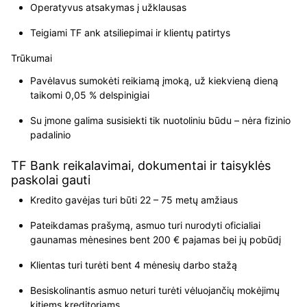
Operatyvus atsakymas į užklausas
Teigiami TF ank atsiliepimai ir klientų patirtys
Trūkumai
Pavėlavus sumokėti reikiamą įmoką, už kiekvieną dieną
taikomi 0,05 % delspinigiai
Su įmone galima susisiekti tik nuotoliniu būdu – nėra fizinio
padalinio
TF Bank reikalavimai, dokumentai ir taisyklės
paskolai gauti
Kredito gavėjas turi būti 22 – 75 metų amžiaus
Pateikdamas prašymą, asmuo turi nurodyti oficialiai
gaunamas mėnesines bent 200 € pajamas bei jų pobūdį
Klientas turi turėti bent 4 mėnesių darbo stažą
Besiskolinantis asmuo neturi turėti vėluojančių mokėjimų
kitiems kreditoriams