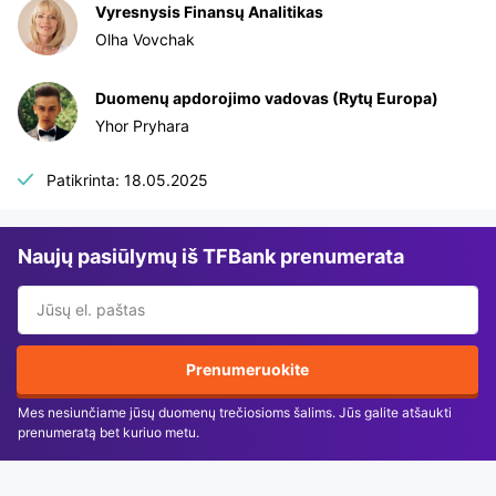
Vyresnysis Finansų Analitikas
Olha Vovchak
Duomenų apdorojimo vadovas (Rytų Europa)
Yhor Pryhara
Patikrinta: 18.05.2025
Naujų pasiūlymų iš TFBank prenumerata
Prenumeruokite
Mes nesiunčiame jūsų duomenų trečiosioms šalims. Jūs galite atšaukti
prenumeratą bet kuriuo metu.