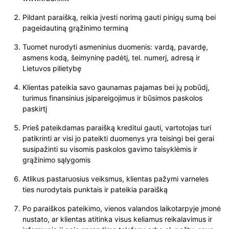
Pildant paraišką, reikia įvesti norimą gauti pinigų sumą bei
pageidautiną grąžinimo terminą
Tuomet nurodyti asmeninius duomenis: vardą, pavardę,
asmens kodą, šeimyninę padėtį, tel. numerį, adresą ir
Lietuvos pilietybę
Klientas pateikia savo gaunamas pajamas bei jų pobūdį,
turimus finansinius įsipareigojimus ir būsimos paskolos
paskirtį
Prieš pateikdamas paraišką kreditui gauti, vartotojas turi
patikrinti ar visi jo pateikti duomenys yra teisingi bei gerai
susipažinti su visomis paskolos gavimo taisyklėmis ir
grąžinimo sąlygomis
Atlikus pastaruosius veiksmus, klientas pažymi varneles
ties nurodytais punktais ir pateikia paraišką
Po paraiškos pateikimo, vienos valandos laikotarpyje įmonė
nustato, ar klientas atitinka visus keliamus reikalavimus ir