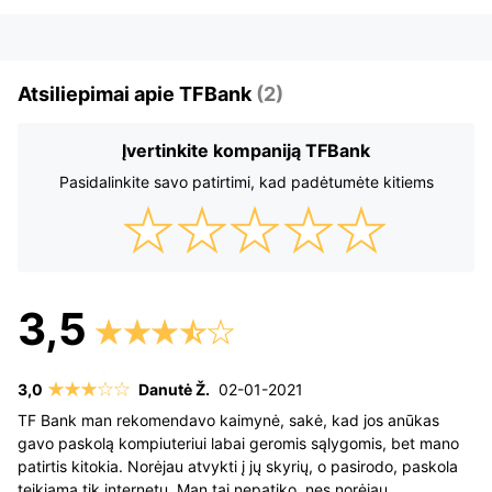
Atsiliepimai apie TFBank
(2)
Įvertinkite kompaniją TFBank
Pasidalinkite savo patirtimi, kad padėtumėte kitiems
Danutė Ž.
02-01-2021
TF Bank man rekomendavo kaimynė, sakė, kad jos anūkas
gavo paskolą kompiuteriui labai geromis sąlygomis, bet mano
patirtis kitokia. Norėjau atvykti į jų skyrių, o pasirodo, paskola
teikiama tik internetu. Man tai nepatiko, nes norėjau