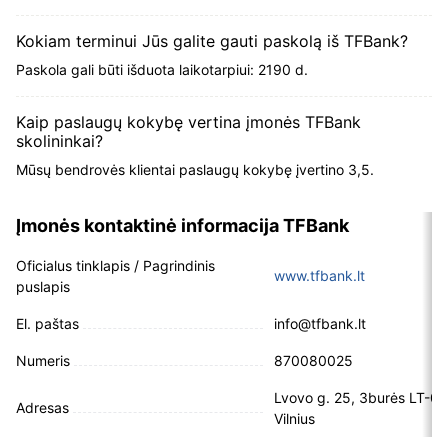
Kokiam terminui Jūs galite gauti paskolą iš TFBank?
Paskola gali būti išduota laikotarpiui: 2190 d.
Kaip paslaugų kokybę vertina įmonės TFBank
skolininkai?
Mūsų bendrovės klientai paslaugų kokybę įvertino 3,5.
Įmonės kontaktinė informacija TFBank
Oficialus tinklapis / Pagrindinis
www.tfbank.lt
puslapis
El. paštas
info@tfbank.lt
Numeris
870080025
Lvovo g. 25, 3burės LT-0
Adresas
Vilnius