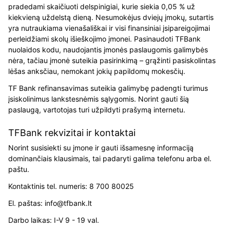
pradedami skaičiuoti delspinigiai, kurie siekia 0,05 % už
kiekvieną uždelstą dieną. Nesumokėjus dviejų įmokų, sutartis
yra nutraukiama vienašališkai ir visi finansiniai įsipareigojimai
perleidžiami skolų išieškojimo įmonei. Pasinaudoti TFBank
nuolaidos kodu, naudojantis įmonės paslaugomis galimybės
nėra, tačiau įmonė suteikia pasirinkimą – grąžinti pasiskolintas
lėšas anksčiau, nemokant jokių papildomų mokesčių.
TF Bank refinansavimas suteikia galimybę padengti turimus
įsiskolinimus lankstesnėmis sąlygomis. Norint gauti šią
paslaugą, vartotojas turi užpildyti prašymą internetu.
TFBank rekvizitai ir kontaktai
Norint susisiekti su įmone ir gauti išsamesnę informaciją
dominančiais klausimais, tai padaryti galima telefonu arba el.
paštu.
Kontaktinis tel. numeris: 8 700 80025
El. paštas: info@tfbank.lt
Darbo laikas: I-V 9 - 19 val.