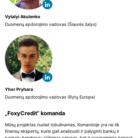
Vytalyi Akulenko
Duomenų apdorojimo vadovas (Šiaurės šalys)
Yhor Pryhara
Duomenų apdorojimo vadovas (Rytų Europa)
„FoxyCredit“ komanda
Mūsų projektas nuolat tobulinamas. Komandoje yra ne tik
finansų ekspertų, kurie gali analizuoti ir palyginti bankų ir
paskolų bendrovių siūlomas sąlygas, bet ir programinės įrangos