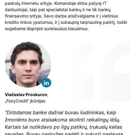
paskolų internetu srityje. Komandoje dirba patyrę IT
darbuotojai, taip pat specialistai bankų ir ne tik bankų
finansavimo srityje. Savo darbe atsižvelgiame ir į vietinius
kredito rinkos ypatumus, ir į sukauptą tarptautinę patirtį, todėl
sugebame išspręsti sunkiausius klausimus.
Viačeslav Proskurov
,
„FoxyCredit“ įkūrėjas
"Dirbdamas banke dažnai buvau liudininkas, kaip
žmonėms buvo atsisakoma skolinti reikalingų lėšų.
Kartais tai nutikdavo po ilgų patikrų, trukusių kelias
savaites. Buvau pasiryžęs padėti ir sukurti paslaugą,