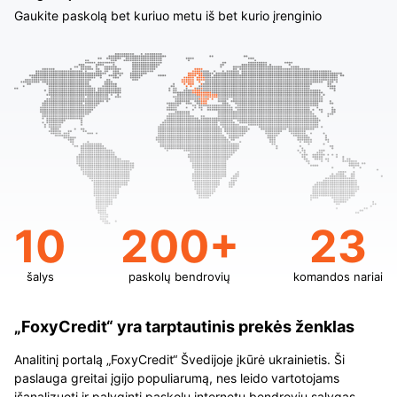
Gaukite paskolą bet kuriuo metu iš bet kurio įrenginio
10
200+
23
šalys
paskolų bendrovių
komandos nariai
„FoxyCredit“ yra tarptautinis prekės ženklas
Analitinį portalą „FoxyCredit“ Švedijoje įkūrė ukrainietis. Ši
paslauga greitai įgijo populiarumą, nes leido vartotojams
išanalizuoti ir palyginti paskolų internetu bendrovių sąlygas,