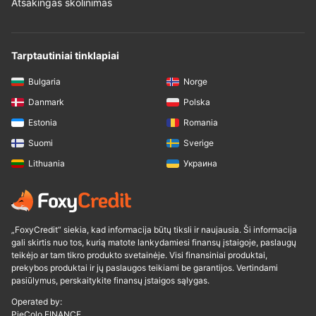
Atsakingas skolinimas
Tarptautiniai tinklapiai
Bulgaria
Norge
Danmark
Polska
Estonia
Romania
Suomi
Sverige
Lithuania
Украина
„FoxyCredit“ siekia, kad informacija būtų tiksli ir naujausia. Ši informacija
gali skirtis nuo tos, kurią matote lankydamiesi finansų įstaigoje, paslaugų
teikėjo ar tam tikro produkto svetainėje. Visi finansiniai produktai,
prekybos produktai ir jų paslaugos teikiami be garantijos. Vertindami
pasiūlymus, perskaitykite finansų įstaigos sąlygas.
Operated by:
PieColo FINANCE