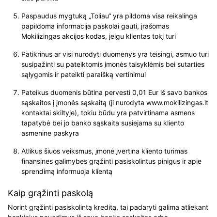
Paspaudus mygtuką „Toliau“ yra pildoma visa reikalinga
papildoma informacija paskolai gauti, įrašomas
Mokilizingas akcijos kodas, jeigu klientas tokį turi
Patikrinus ar visi nurodyti duomenys yra teisingi, asmuo turi
susipažinti su pateiktomis įmonės taisyklėmis bei sutarties
sąlygomis ir pateikti paraišką vertinimui
Pateikus duomenis būtina pervesti 0,01 Eur iš savo bankos
sąskaitos į įmonės sąskaitą (ji nurodyta www.mokilizingas.lt
kontaktai skiltyje), tokiu būdu yra patvirtinama asmens
tapatybė bei jo banko sąskaita susiejama su kliento
asmenine paskyra
Atlikus šiuos veiksmus, įmonė įvertina kliento turimas
finansines galimybes grąžinti pasiskolintus pinigus ir apie
sprendimą informuoja klientą
Kaip grąžinti paskolą
Norint grąžinti pasiskolintą kreditą, tai padaryti galima atliekant