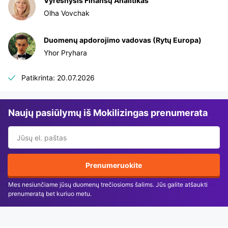
Vyresnysis Finansų Analitikas
Olha Vovchak
Duomenų apdorojimo vadovas (Rytų Europa)
Yhor Pryhara
Patikrinta: 20.07.2026
Naujų pasiūlymų iš Mokilizingas prenumerata
Prenumeruokite
Mes nesiunčiame jūsų duomenų trečiosioms šalims. Jūs galite atšaukti
prenumeratą bet kuriuo metu.