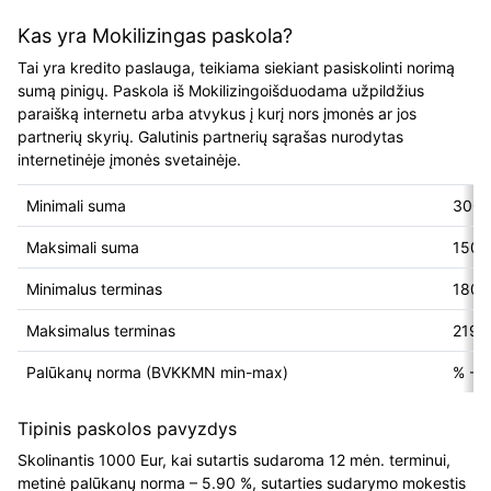
Kas yra Mokilizingas paskola?
Tai yra kredito paslauga, teikiama siekiant pasiskolinti norimą
sumą pinigų. Paskola iš Mokilizingoišduodama užpildžius
paraišką internetu arba atvykus į kurį nors įmonės ar jos
partnerių skyrių. Galutinis partnerių sąrašas nurodytas
internetinėje įmonės svetainėje.
Minimali suma
300 
Maksimali suma
1500
Minimalus terminas
180 d
Maksimalus terminas
2190
Palūkanų norma (BVKKMN min-max)
% - 
Tipinis paskolos pavyzdys
Skolinantis 1000 Eur, kai sutartis sudaroma 12 mėn. terminui,
metinė palūkanų norma – 5.90 %, sutarties sudarymo mokestis