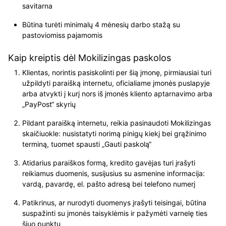
savitarna
Būtina turėti minimalų 4 mėnesių darbo stažą su
pastoviomiss pajamomis
Kaip kreiptis dėl Mokilizingas paskolos
Klientas, norintis pasiskolinti per šią įmonę, pirmiausiai turi
užpildyti paraišką internetu, oficialiame įmonės puslapyje
arba atvykti į kurį nors iš įmonės kliento aptarnavimo arba
„PayPost“ skyrių
Pildant paraišką internetu, reikia pasinaudoti Mokilizingas
skaičiuokle: nusistatyti norimą pinigų kiekį bei grąžinimo
terminą, tuomet spausti „Gauti paskolą“
Atidarius paraiškos formą, kredito gavėjas turi įrašyti
reikiamus duomenis, susijusius su asmenine informacija:
vardą, pavardę, el. pašto adresą bei telefono numerį
Patikrinus, ar nurodyti duomenys įrašyti teisingai, būtina
suspažinti su įmonės taisyklėmis ir pažymėti varnelę ties
šiuo punktu