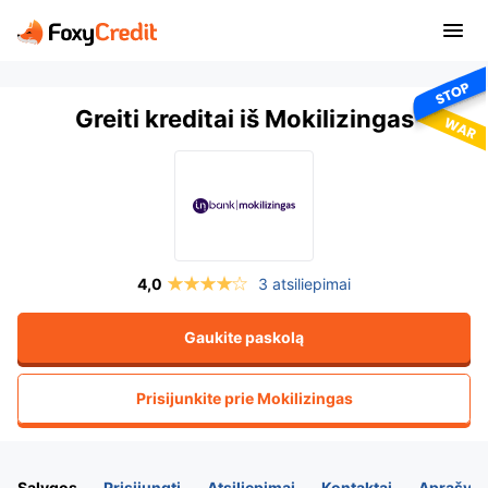
Greiti kreditai iš Mokilizingas
3 atsiliepimai
Gaukite paskolą
Prisijunkite prie
Mokilizingas
Sąlygos
Prisijungti
Atsiliepimai
Kontaktai
Aprašym