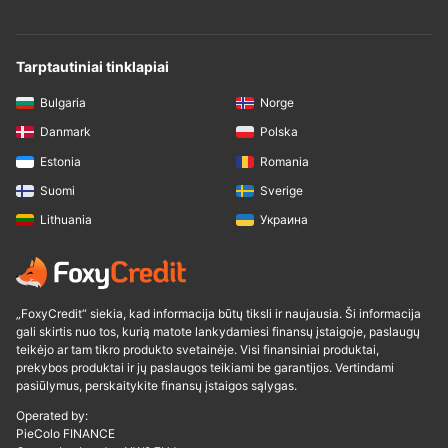
Tarptautiniai tinklapiai
Bulgaria
Norge
Danmark
Polska
Estonia
Romania
Suomi
Sverige
Lithuania
Украина
„FoxyCredit“ siekia, kad informacija būtų tiksli ir naujausia. Ši informacija
gali skirtis nuo tos, kurią matote lankydamiesi finansų įstaigoje, paslaugų
teikėjo ar tam tikro produkto svetainėje. Visi finansiniai produktai,
prekybos produktai ir jų paslaugos teikiami be garantijos. Vertindami
pasiūlymus, perskaitykite finansų įstaigos sąlygas.
Operated by:
PieColo FINANCE