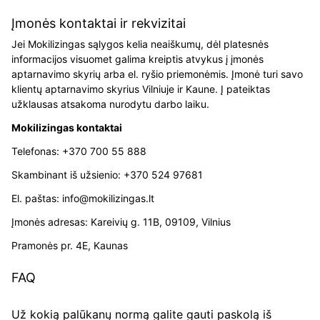
Įmonės kontaktai ir rekvizitai
Jei Mokilizingas sąlygos kelia neaiškumų, dėl platesnės
informacijos visuomet galima kreiptis atvykus į įmonės
aptarnavimo skyrių arba el. ryšio priemonėmis. Įmonė turi savo
klientų aptarnavimo skyrius Vilniuje ir Kaune. Į pateiktas
užklausas atsakoma nurodytu darbo laiku.
Mokilizingas kontaktai
Telefonas: +370 700 55 888
Skambinant iš užsienio: +370 524 97681
El. paštas: info@mokilizingas.lt
Įmonės adresas: Kareivių g. 11B, 09109, Vilnius
Pramonės pr. 4E, Kaunas
FAQ
Už kokią palūkanų normą galite gauti paskolą iš