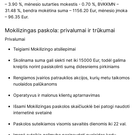
– 3.90 %, mėnesio sutarties mokestis - 0.70 %, BVKKMN –
31.48 %, bendra mokėtina suma – 1156.20 Eur, mėnesio įmoka
– 96.35 Eur.
Mokilizingas paskola: privalumai ir trūkumai
Privalumai
Teigiami Mokilizingo atsiliepimai
Skolinama suma gali siekti net iki 15000 Eur, todėl galima
kreiptis norint pasiskolinti sumą didesniems pirkiniams
Rengiamos įvairios patrauklios akcijos, kurių metu taikomos
nuolaidos palūkanoms
Operatyvus ir malonus klientų aptarnavimas
Išsami Mokilizingas paskolos skaičiuoklė bei patogi naudoti
internetinė svetainė
Paskolos suteikiamos visomis savaitės dienomis iki 22 val.
Įmonė suteikia galimybę pasinaudoti nuolaidos kodu