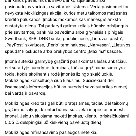
bankinius pavedimus iš savo banko sąskaitos arba
pasinaudojus vartotojo savitarnos sistema. Verta pasidomėti ar
nevyksta Mokilizingas akcija, kurios metu taikomos mažesnės
kredito palūkanos. Įmokos mokamos kas mėnesį, iš anksto
nustatytą dieną. Tai padaryti galima keliais būdais: prisijungus
prie savitarnos, bankiniu pavedimu arba grynaisiais pinigais
Swedbank, SEB, DNB bankų padaliniuose, „Lietuvos pašto“,
„PayPost“ skyriuose, „Perlo“ terminaluose, „Narvesen“, „Lietuvos
spauda“ kioskuose arba prekybos centro „Maxima“ kasose.
Įmonė suteikia galimybę grąžinti pasiskolintas lėšas anksčiau,
nei sutartyje nurodytas terminas, tačiau grąžinama suma yra
tokia, kokią skolinantis rodė įmonės lizingo skaičiuoklė.
Mokilizingas konsultuoja šiuo klausimu. Susisiekiant dėl
išsamesnės informacijos būtina nurodyti savo sutarties numerį
bei vardą ir pavardę.
Mokilizingas kreditas gali būti pratęsiamas, tačiau dėl taikomų
grąžinimo salygų, klientui būtina susisiekti ir apie tai pranešti
įmonei. Jeigu vėluojama mokėti įmokas, klientui priskaičiuojami
0,05 % delspinigiai už kiekvieną pavėluotą dieną.
Mokilizingas refinansavimo paslaugos neteikia.