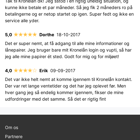
Tak til Kronelån dk! Jeg sstod i en rigtig uheldig situation, og
kunne ikke betale et par måneder. Så jeg fik 2 måneders ro på
betalingerne og er netop startet op igen. Super fedt og ikke en
service alle yder.
Dorthe
18-10-2017
Det er super nemt, at få adgang til alle mine informationer og
lånepairer. Jeg bruger bare mit Kronelån login og vupti, så har
jeg alle mine papirer ét sted. Godt for mig og for miljøet!
Erik
09-09-2017
Det var ikke helt nemt at komme igennem til Kronelån kontakt.
Der var ret lange ventetider og det har jeg oplevet før. Men
hver gang jeg så endelig kommer igennem, fikser de mine
udfordringer med det samme. Så det er rigtig fint
Om os
Partnere