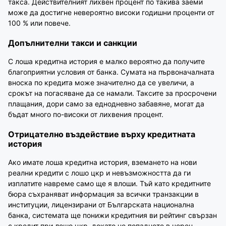
такса. Действителният лихвен процент по такива заеми
може да достигне невероятно високи годишни проценти от
100 % или повече.
Допълнителни такси и санкции
С лоша кредитна история е малко вероятно да получите
благоприятни условия от банка. Сумата на първоначалната
вноска по кредита може значително да се увеличи, а
срокът на погасяване да се намали. Таксите за просрочени
плащания, дори само за еднодневно забавяне, могат да
бъдат много по-високи от лихвения процент.
Отрицателно въздействие върху кредитната
история
Ако имате лоша кредитна история, вземането на нови
реални кредити с лошо цкр и невъзможността да ги
изплатите навреме само ще я влоши. Тъй като кредитните
бюра съхраняват информация за всички транзакции в
институции, лицензирани от Българската национална
банка, системата ще понижи кредитния ви рейтинг свързан
с кредит при лошо цкр, докато не попаднете в черен