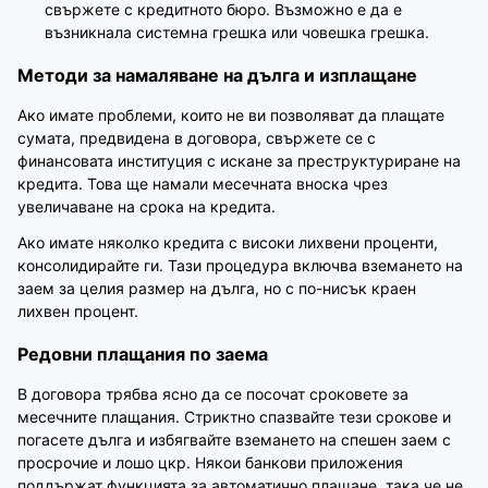
свържете с кредитното бюро. Възможно е да е
възникнала системна грешка или човешка грешка.
Методи за намаляване на дълга и изплащане
Ако имате проблеми, които не ви позволяват да плащате
сумата, предвидена в договора, свържете се с
финансовата институция с искане за преструктуриране на
кредита. Това ще намали месечната вноска чрез
увеличаване на срока на кредита.
Ако имате няколко кредита с високи лихвени проценти,
консолидирайте ги. Тази процедура включва вземането на
заем за целия размер на дълга, но с по-нисък краен
лихвен процент.
Редовни плащания по заема
В договора трябва ясно да се посочат сроковете за
месечните плащания. Стриктно спазвайте тези срокове и
погасете дълга и избягвайте вземането на спешен заем с
просрочие и лошо цкр. Някои банкови приложения
поддържат функцията за автоматично плащане, така че не