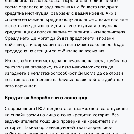
допълнителна застраховка. Поръчителят е лице, което
поема определени задължения към банката или друга
кредитна институция, свързани с вашия кредит. Ако в
определен момент, кредитополучателят се откаже или не е
в състояние да изплати дълга, институцията отпуснала
кредита, ще си поиска парите от гаранта - или поръчителя.
Срещу него ще могат да бъдат предприети и правни
действия, а информацията за него може законно да бъде
предадена на агенции за събиране на вземания.
Използвайки този метод за получаване на заем, трябва да
се използва отговорно, тъй като невъзможността да
изпаднете в неплатежоспособност би могла да се отрази
негативно за в бъдеще на близък човек, който е действал
като поръчител.
Кредит за безработни с лошо цкр
Съвременните ПФИ предоставят възможност за отпускане
на онлайн заеми на лица с лоша кредитна история, без
задължителната лошо цкр проверка на кредитната им
история. Такива организации действат според свои
собствени принципи, като например често предпочитат да