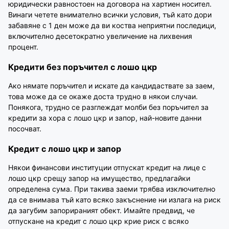
юридически равностоен на договора на хартиен носител.
Винаги четете внимателно всички условия, тъй като дори
забавяне с 1 ден може да ви коства неприятни последици,
включително десетократно увеличение на лихвения
процент.
Кредити без поръчител с лошо цкр
Ако нямате поръчител и искате да кандидаствате за заем,
това може да се окаже доста трудно в някои случаи.
Понякога, трудно се разглеждат молби без поръчител за
кредити за хора с лошо цкр и запор, най-новите данни
посочват.
Кредит с лошо цкр и запор
Някои финансови институции отпускат кредит на лице с
лошо цкр срещу запор на имущество, предлагайки
определена сума. При такива заеми трябва изключително
да се внимава тъй като всяко закъснение ни излага на риск
да загубим запорираният обект. Имайте предвид, че
отпускане на кредит с лошо цкр крие риск с всяко