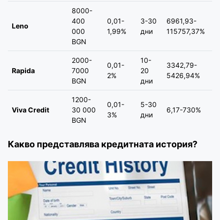
8000-
400
0,01-
3-30
6961,93-
Leno
000
1,99%
дни
115757,37%
BGN
2000-
10-
0,01-
3342,79-
Rapida
7000
20
2%
5426,94%
BGN
дни
1200-
0,01-
5-30
Viva Credit
30 000
6,17-730%
3%
дни
BGN
Какво представлява кредитната история?