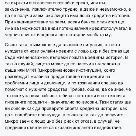
са върнати и погасени спазвайки срока, или със
закъснение. Изключително трудно, а даже и невъзможно, е
да се получи заем, ако лицето има лоша кредитна история.
При кандидатстване за заем, всеки банков служител ще
има възможност да види потенциалния кредитополучател в
черния списък и веднага ще отхвърли молбата му.
Също така, възможно е да възникне ситуация, в която
нуждата от нови онлайн кредити с лошо цкр и без отказ ще
бъде жизненоважно, въпреки лошата кредитна история. В
такъв случай, лицето може да се насочи към заложна
къща или МФИ (микрофинансови институции), които
разглеждат молби за предоставяне на кредити на
проблемни лица и длъжници, и по този начин спешно да
помогнат с нужните средства. Трябва, обаче, да се знае, че
техните условия най-често биват по-строги и по-тежки, а
лихвените проценти - значително по-високи. Тази статия ще
ви обясни как да проверите своята кредитна история, как
да я подобрите при нужда, а също така как да получите
микро заем с лошо цкр без риск от отказ, в случай, че
предишни съвети не са оказали желаното въздействие.