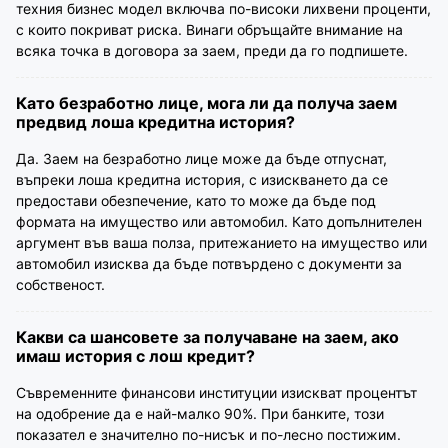
техния бизнес модел включва по-високи лихвени проценти,
с които покриват риска. Винаги обръщайте внимание на
всяка точка в договора за заем, преди да го подпишете.
Като безработно лице, мога ли да получа заем
предвид лоша кредитна история?
Да. Заем на безработно лице може да бъде отпуснат,
въпреки лоша кредитна история, с изискването да се
предостави обезпечение, като то може да бъде под
формата на имущество или автомобил. Като допълнителен
аргумент във ваша полза, притежанието на имущество или
автомобил изисква да бъде потвърдено с документи за
собственост.
Какви са шансовете за получаване на заем, ако
имаш история с лош кредит?
Съвременните финансови институции изискват процентът
на одобрение да е най-малко 90%. При банките, този
показател е значително по-нисък и по-лесно постижим.