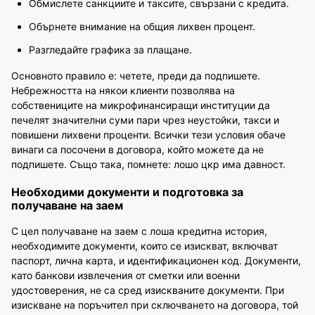
Обмислете санкциите и таксите, свързани с кредита.
Обърнете внимание на общия лихвен процент.
Разгледайте графика за плащане.
Основното правило е: четете, преди да подпишете.
Небрежността на някои клиенти позволява на
собствениците на микрофинансиращи институции да
печелят значителни суми пари чрез неустойки, такси и
повишени лихвени проценти. Всички тези условия обаче
винаги са посочени в договора, който можете да не
подпишете. Също така, помнете: лошо цкр има давност.
Необходими документи и подготовка за
получаване на заем
С цел получаване на заем с лоша кредитна история,
необходимите документи, които се изискват, включват
паспорт, лична карта, и идентификационен код. Документи,
като банкови извлечения от сметки или военни
удостоверения, не са сред изискваните документи. При
изискване на поръчител при сключването на договора, той