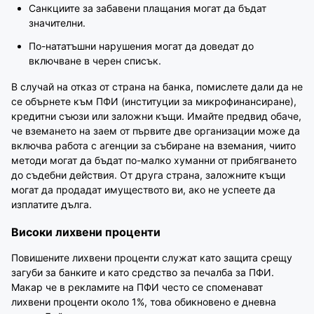
Санкциите за забавени плащания могат да бъдат
значителни.
По-нататъшни нарушения могат да доведат до
включване в черен списък.
В случай на отказ от страна на банка, помислете дали да не
се обърнете към ПФИ (институции за микрофинансиране),
кредитни съюзи или заложни къщи. Имайте предвид обаче,
че вземането на заем от първите две организации може да
включва работа с агенции за събиране на вземания, чиито
методи могат да бъдат по-малко хуманни от прибягването
до съдебни действия. От друга страна, заложните къщи
могат да продадат имуществото ви, ако не успеете да
изплатите дълга.
Високи лихвени проценти
Повишените лихвени проценти служат като защита срещу
загуби за банките и като средство за печалба за ПФИ.
Макар че в рекламите на ПФИ често се споменават
лихвени проценти около 1%, това обикновено е дневна