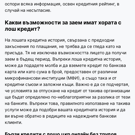
оспори всяка информация, освен кредитния рейтинг, в
случай на несъгласие.
Какви възможности за заем имат хората с
лош кредит?
На лошата кредитна история, свързана с предходни
закъснения по плащания, не трябва да се гледа като на
присъда. Тя не изключва възможността лицето да получи
заем в бъдещ период. Въпреки лоша кредитна история,
може да подадете молба и да вземете кредит по банкова
карта или като сума в брой, предоставен от различни
микрофинансови институции (МФИ), а също така и от
кредитни съюзи и заложни къщи. Важно е да се подчертая,
че условията за отпускане на кредит от такива организации
ще бъдат определено по-неблагоприятни за разлика от тези
на банките. Въпреки това, правилното използване на такива
услуги може да подобри вашата кредитната история и да
ви върне обратно в редиците на надеждните банкови
клиенти.
Бързи кредити с лошо цкр онлайн без трудов