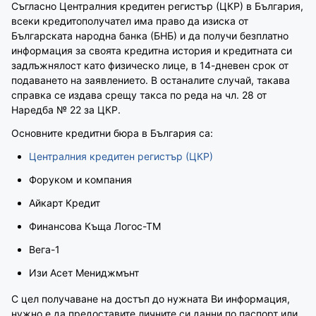
Съгласно Централния кредитен регистър (ЦКР) в България,
всеки кредитополучател има право да изиска от
Българската народна банка (БНБ) и да получи безплатно
информация за своята кредитна история и кредитната си
задлъжнялост като физическо лице, в 14-дневен срок от
подаването на заявлението. В останалите случай, такава
справка се издава срещу такса по реда на чл. 28 от
Наредба № 22 за ЦКР.
Основните кредитни бюра в България са:
Централния кредитен регистър (ЦКР)
Форуком и компания
Айкарт Кредит
Финансова Къща Логос-ТМ
Вега-1
Изи Асет Мениджмънт
С цел получаване на достъп до нужната Ви информация,
нужно е да предоставите личните си данни по паспорт или