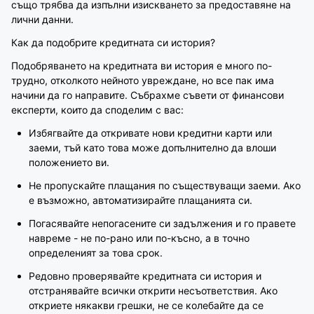
също трябва да изпълни изискването за предоставяне на
лични данни.
Как да подобрите кредитната си история?
Подобряването на кредитната ви история е много по-
трудно, отколкото нейното увреждане, но все пак има
начини да го направите. Събрахме съвети от финансови
експерти, които да споделим с вас:
Избягвайте да откривате нови кредитни карти или
заеми, тъй като това може допълнително да влоши
положението ви.
Не пропускайте плащания по съществуващи заеми. Ако
е възможно, автоматизирайте плащанията си.
Погасявайте непогасените си задължения и го правете
навреме - не по-рано или по-късно, а в точно
определеният за това срок.
Редовно проверявайте кредитната си история и
отстранявайте всички открити несъответствия. Ако
откриете някакви грешки, не се колебайте да се