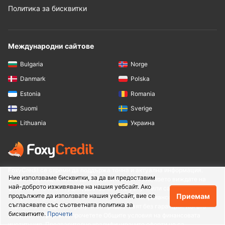
Политика за бисквитки
Международни сайтове
Bulgaria
Norge
Danmark
Polska
Estonia
Romania
Suomi
Sverige
Lithuania
Украина
FoxyCredit се стреми да поддържа точна и актуална информация.
Ние използваме бисквитки, за да ви предоставим
Тази информация може да се различава от това, което виждате на
най-доброто изживяване на нашия уебсайт. Ако
финансовата институция, доставчика на услуги или сайта на
Приемам
продължите да използвате нашия уебсайт, вие се
конкретен продукт, когато ги посетите. Всички финансови продукти,
съгласявате със съответната политика за
търговски продукти и услуги се предоставят без гаранция. Когато
бисквитките.
Прочети
обмисляте офертите, прочетете Общите условия на финансовата
институция. Предварително квалифицираните оферти не са