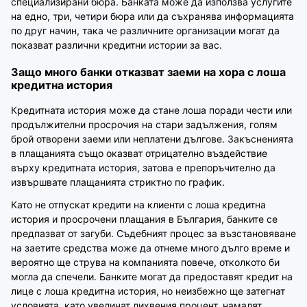
специализирани бюра. Банката може да използва услугите
на едно, три, четири бюра или да съхранява информацията
по друг начин, така че различните организации могат да
показват различни кредитни истории за вас.
Защо много банки отказват заеми на хора с лоша
кредитна история
Кредитната история може да стане лоша поради чести или
продължителни просрочия на стари задължения, голям
брой отворени заеми или неплатени дългове. Закъсненията
в плащанията също оказват отрицателно въздействие
върху кредитната история, затова е препоръчително да
извършвате плащанията стриктно по график.
Като не отпускат кредити на клиенти с лоша кредитна
история и просрочени плащания в България, банките се
предпазват от загуби. Съдебният процес за възстановяване
на заетите средства може да отнеме много дълго време и
вероятно ще струва на компанията повече, отколкото би
могла да спечели. Банките могат да предоставят кредит на
лице с лоша кредитна история, но неизбежно ще затегнат
условията, като увеличат лихвения процент, намалят