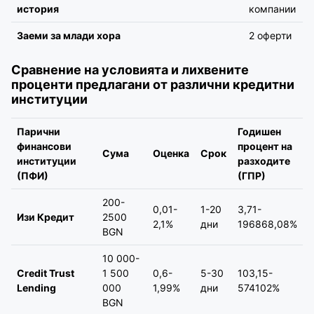
история
компании
Заеми за млади хора
2 оферти
Сравнение на условията и лихвените
проценти предлагани от различни кредитни
институции
Парични
Годишен
финансови
процент на
Сума
Оценка
Срок
институции
разходите
(ПФИ)
(ГПР)
200-
0,01-
1-20
3,71-
Изи Кредит
2500
2,1%
дни
196868,08%
BGN
10 000-
Credit Trust
1 500
0,6-
5-30
103,15-
Lending
000
1,99%
дни
574102%
BGN