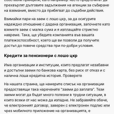
прехвърлят дълговите задължения на агенции за събиране
на вземания, вместо да прибягват до съдебни действия.
Взимайки пари на заем с лошо цкр, за да осигурите
надеждно отношение с дадена организация, започнете като
вземете заем с малка сума и я изплащайте стриктно
навреме. Така, ще убедите компанията във вашата
платежоспособност, което ще ви позволи да получите
достъп до повече средства при по-добри условия.
Кредити за пенсионери с лошо цкр
Има организации и институции, които предлагат незабавни
и достъпни заеми по банкова карта, без риск от отказ и с
налична лоша кредитна история. Проверете
На нашата страина, ще намерите списък на организации
предоставящи така наречените "заеми до заплата". Тези
заеми могат да бъдат много полезни в трудни ситуации, в
които всеки от нас може да изпадне. Не забравяйте обаче,
че електронният договор, заверен с електронен подпис или
чрез мобилното приложение на организацията, е