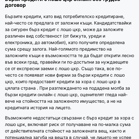
договор
Бързите кредити, като вид потребителско кредитиране,
най-често се предлага от заложни къщи. Кандидатствайки
за сигурен бърз кредит с лошо цкр, може да заложите
различен вид собственост (от бижута, уреди и
електроника, до автомобил), като получите определена
сума срещу залога. Най-голямото предимство на
заложните къщи е възможността те да бъдат открити лесно
във всеки град, правейки ги по-достъпни за нуждаещите
се от експресни заеми с лошо цкр. Също така, все по-
често се появяват нови фирми за бързи кредити с лошо
цкр, които предоставят кредити за хора с лошо цкр в
цялата страна . При разглеждането на подадена молба за
бързи кредити онлайн с лошо цкр, оценителят гледа най-
вече на стойността на заложеното имущество, а не на
кредитната история на лицето.
Възможните недостатъци свързани с бърз кредит за хора с
лошо црк, включват риск от получаване на по-малка сума
от действителната стойност на заложената вещ, както и
потенциална загуба на вещта в случай, че лицето не успее