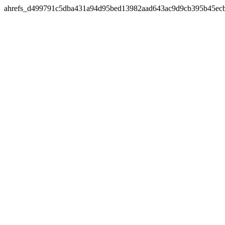
ahrefs_d499791c5dba431a94d95bed13982aad643ac9d9cb395b45ec